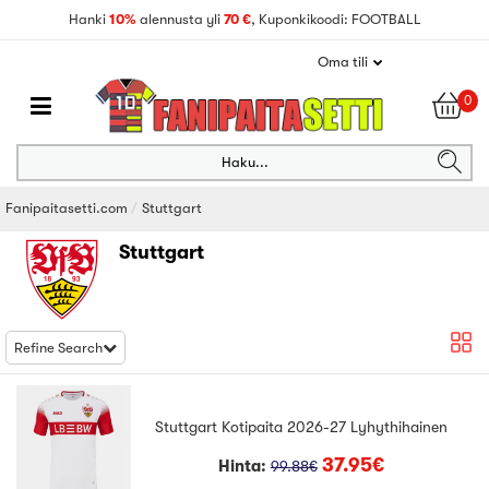
Hanki
10%
alennusta yli
70 €
, Kuponkikoodi: FOOTBALL
Oma tili
0
Haku...
Fanipaitasetti.com
Stuttgart
Stuttgart
Refine Search
Stuttgart Kotipaita 2026-27 Lyhythihainen
37.95€
Hinta:
99.88€