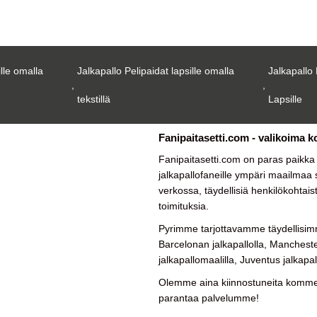
ille omalla
Jalkapallo Pelipaidat lapsille omalla
Jalkapallo 
,
,
tekstillä
Lapsille
Fanipaitasetti.com - valikoima k
Fanipaitasetti.com on paras paikk
jalkapallofaneille ympäri maailmaa su
verkossa, täydellisiä henkilökohtais
toimituksia.
Pyrimme tarjottavamme täydellisimm
Barcelonan jalkapallolla, Manchester
jalkapallomaalilla, Juventus jalkapal
Olemme aina kiinnostuneita kommen
parantaa palvelumme!