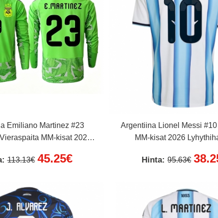
na Emiliano Martinez #23
Argentiina Lionel Messi #10
 Vieraspaita MM-kisat 2026
MM-kisat 2026 Lyhythih
Pitkähihainen
45.25€
38.2
a:
Hinta:
113.13€
95.63€