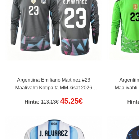
Argentiina Emiliano Martinez #23
Argentii
Maalivahti Kotipaita MM-kisat 2026
Maalivahti
Pitkähihainen
45.25€
Hinta:
Hint
113.13€