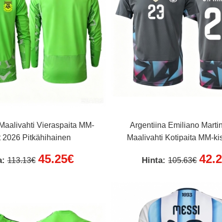
 Maalivahti Vieraspaita MM-
Argentiina Emiliano Marti
t 2026 Pitkähihainen
Maalivahti Kotipaita MM-ki
Lyhythihainen
45.25€
42.
a:
Hinta:
113.13€
105.63€