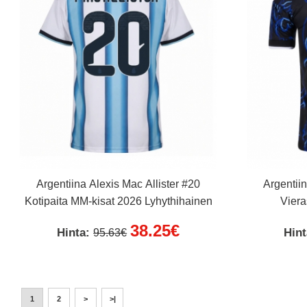
Argentiina Alexis Mac Allister #20
Argentiin
Kotipaita MM-kisat 2026 Lyhythihainen
Viera
38.25€
Hinta:
Hin
95.63€
1
2
>
>|