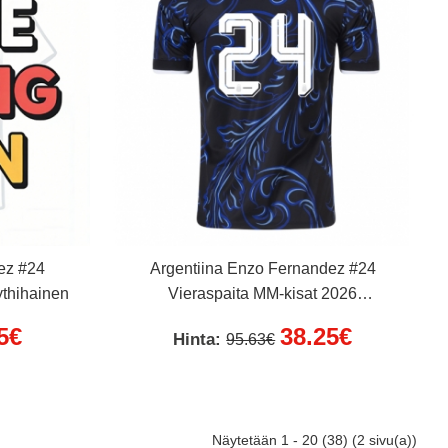
ez #24
Argentiina Enzo Fernandez #24
ythihainen
Vieraspaita MM-kisat 2026
Lyhythihainen
5€
38.25€
Hinta:
95.63€
Näytetään 1 - 20 (38) (2 sivu(a))