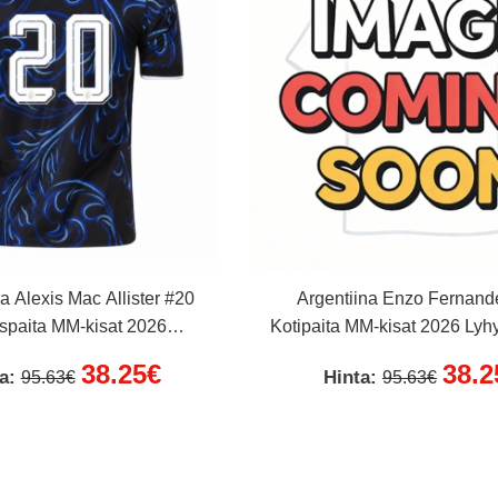
a Alexis Mac Allister #20
Argentiina Enzo Fernand
spaita MM-kisat 2026
Kotipaita MM-kisat 2026 Lyh
Lyhythihainen
38.25€
38.2
ta:
Hinta:
95.63€
95.63€