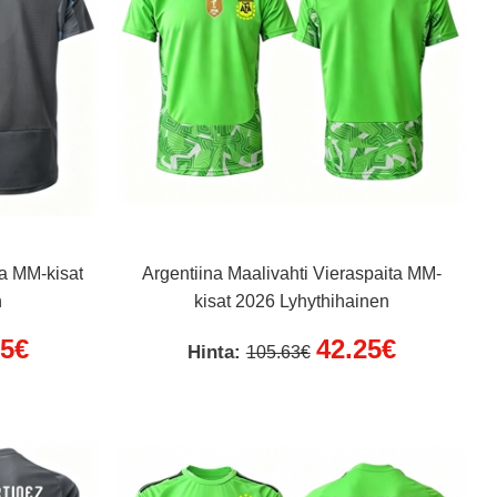
ta MM-kisat
Argentiina Maalivahti Vieraspaita MM-
n
kisat 2026 Lyhythihainen
25€
42.25€
Hinta:
105.63€