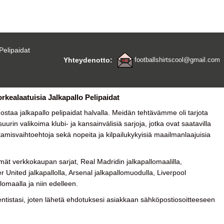
Pelipaidat
Yhteydenotto:
footballshirtscool@gmail.com
orkealaatuisia Jalkapallo Pelipaidat
a ostaa
jalkapallo pelipaidat halvalla
. Meidän tehtävämme oli tarjota
urin valikoima klubi- ja kansainvälisiä sarjoja, jotka ovat saatavilla
tamisvaihtoehtoja sekä nopeita ja kilpailukykyisiä maailmanlaajuisia
ät verkkokaupan sarjat, Real Madridin jalkapallomaalilla,
 United jalkapallolla, Arsenal jalkapallomuodulla, Liverpool
lomaalla ja niin edelleen.
tistasi, joten lähetä ehdotuksesi asiakkaan sähköpostiosoitteeseen