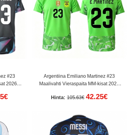
nez #23
Argentiina Emiliano Martinez #23
sat 2026
Maalivahti Vieraspaita MM-kisat 2026
Lyhythihainen
25€
42.25€
Hinta:
105.63€