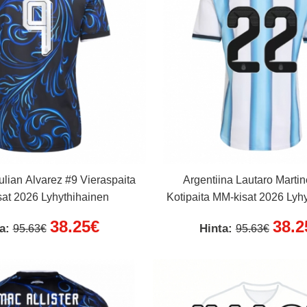
ulian Alvarez #9 Vieraspaita
Argentiina Lautaro Marti
at 2026 Lyhythihainen
Kotipaita MM-kisat 2026 Lyh
38.25€
38.2
ta:
Hinta:
95.63€
95.63€