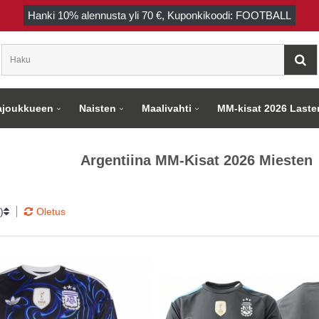
Hanki
10%
alennusta yli
70 €
, Kuponkikoodi: FOOTBALL
joukkueen
Naisten
Maalivahti
MM-kisat 2026 Laste
Argentiina MM-Kisat 2026 Miesten
)
Oletus