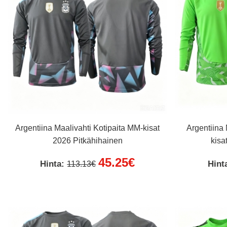
Argentiina Maalivahti Kotipaita MM-kisat
Argentiina
2026 Pitkähihainen
kisa
45.25€
Hinta:
Hint
113.13€