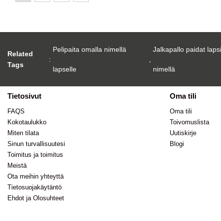
Pelipaita omalla nimellä
Jalkapallo paidat laps
Related
:
,
Tags
lapselle
nimellä
Tietosivut
Oma tili
FAQS
Oma tili
Kokotaulukko
Toivomuslista
Miten tilata
Uutiskirje
Sinun turvallisuutesi
Blogi
Toimitus ja toimitus
Meistä
Ota meihin yhteyttä
Tietosuojakäytäntö
Ehdot ja Olosuhteet