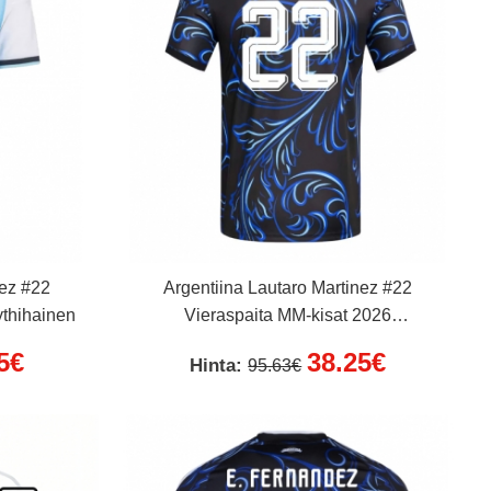
nez #22
Argentiina Lautaro Martinez #22
ythihainen
Vieraspaita MM-kisat 2026
Lyhythihainen
5€
38.25€
Hinta:
95.63€