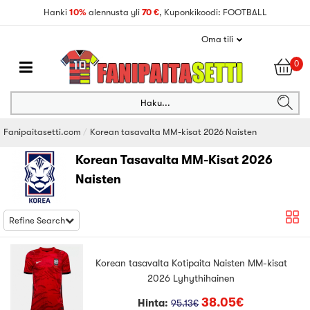
Hanki
10%
alennusta yli
70 €
, Kuponkikoodi: FOOTBALL
Oma tili
0
Haku...
Fanipaitasetti.com
Korean tasavalta MM-kisat 2026 Naisten
Korean Tasavalta MM-Kisat 2026
Naisten
Refine Search
Korean tasavalta Kotipaita Naisten MM-kisat
2026 Lyhythihainen
38.05€
Hinta:
95.13€