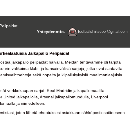
Pelipaidat
Yhteydenotto:
footballshirtscool@gmail.com
orkealaatuisia Jalkapallo Pelipaidat
a ostaa
jalkapallo pelipaidat halvalla
. Meidän tehtävämme oli tarjota
urin valikoima klubi- ja kansainvälisiä sarjoja, jotka ovat saatavilla
tamisvaihtoehtoja sekä nopeita ja kilpailukykyisiä maailmanlaajuisia
ät verkkokaupan sarjat, Real Madridin jalkapallomaalilla,
 United jalkapallolla, Arsenal jalkapallomuodulla, Liverpool
lomaalla ja niin edelleen.
tistasi, joten lähetä ehdotuksesi asiakkaan sähköpostiosoitteeseen