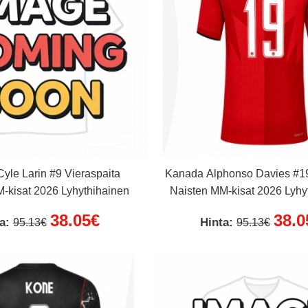
yle Larin #9 Vieraspaita
Kanada Alphonso Davies #19
-kisat 2026 Lyhythihainen
Naisten MM-kisat 2026 Lyhy
38.05€
38.0
ta:
Hinta:
95.13€
95.13€