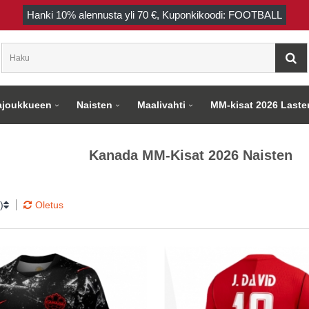
Hanki
10%
alennusta yli
70 €
, Kuponkikoodi: FOOTBALL
joukkueen
Naisten
Maalivahti
MM-kisat 2026 Laste
Kanada MM-Kisat 2026 Naisten
)
Oletus