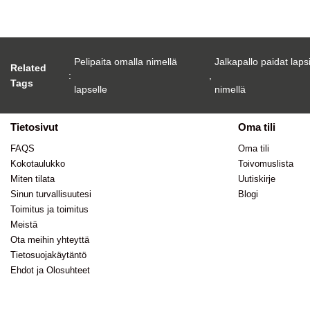
Pelipaita omalla nimellä
Jalkapallo paidat laps
Related
:
,
Tags
lapselle
nimellä
Tietosivut
Oma tili
FAQS
Oma tili
Kokotaulukko
Toivomuslista
Miten tilata
Uutiskirje
Sinun turvallisuutesi
Blogi
Toimitus ja toimitus
Meistä
Ota meihin yhteyttä
Tietosuojakäytäntö
Ehdot ja Olosuhteet