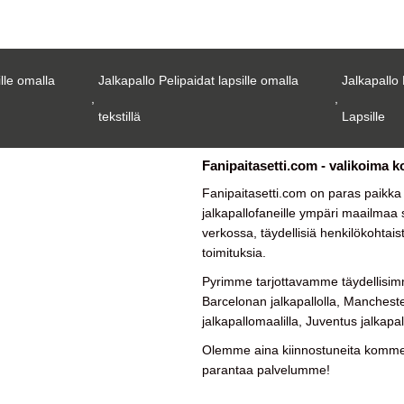
ille omalla
Jalkapallo Pelipaidat lapsille omalla
Jalkapallo 
,
,
tekstillä
Lapsille
Fanipaitasetti.com - valikoima k
Fanipaitasetti.com on paras paikk
jalkapallofaneille ympäri maailmaa su
verkossa, täydellisiä henkilökohtais
toimituksia.
Pyrimme tarjottavamme täydellisimm
Barcelonan jalkapallolla, Manchester
jalkapallomaalilla, Juventus jalkapal
Olemme aina kiinnostuneita kommen
parantaa palvelumme!