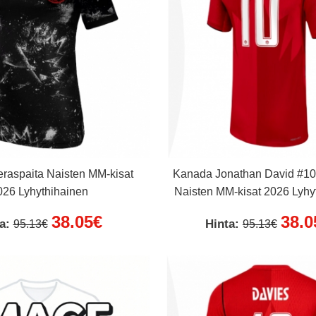
raspaita Naisten MM-kisat
Kanada Jonathan David #10 
026 Lyhythihainen
Naisten MM-kisat 2026 Lyhy
38.05€
38.0
ta:
Hinta:
95.13€
95.13€