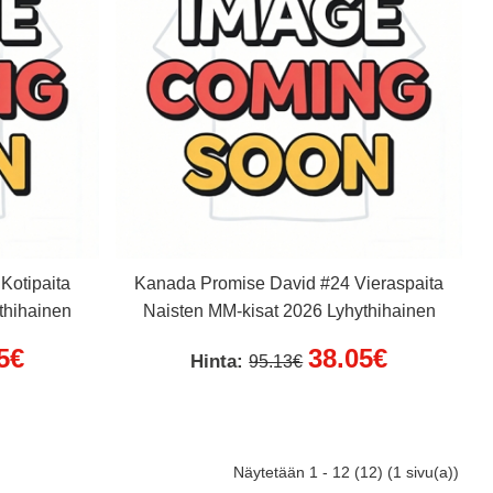
Kotipaita
Kanada Promise David #24 Vieraspaita
thihainen
Naisten MM-kisat 2026 Lyhythihainen
5€
38.05€
Hinta:
95.13€
Näytetään 1 - 12 (12) (1 sivu(a))