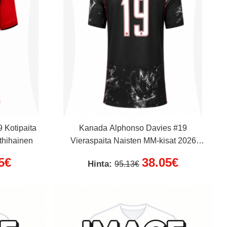
 Kotipaita
Kanada Alphonso Davies #19
thihainen
Vieraspaita Naisten MM-kisat 2026
Lyhythihainen
5€
38.05€
Hinta:
95.13€