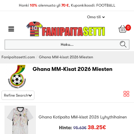
Hanki
10%
alennusta yli
70 €
, Kuponkikoodi: FOOTBALL
Oma tili
0
Haku...
Fanipaitasetti.com
Ghana MM-kisat 2026 Miesten
Ghana MM-Kisat 2026 Miesten
Refine Search
Ghana Kotipaita MM-kisat 2026 Lyhythihainen
38.25€
Hinta:
95.63€