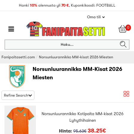
Hanki
10%
alennusta yli
70 €
, Kuponkikoodi: FOOTBALL
Oma tili
0
Haku...
Fanipaitasetti.com
Norsunluurannikko MM-kisat 2026 Miesten
Norsunluurannikko MM-Kisat 2026
Miesten
Refine Search
Norsunluurannikko Kotipaita MM-kisat 2026
Lyhythihainen
38.25€
Hinta:
95.63€