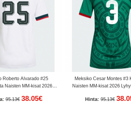
o Roberto Alvarado #25
Meksiko Cesar Montes #3 K
ta Naisten MM-kisat 2026
Naisten MM-kisat 2026 Lyhy
Lyhythihainen
38.05€
38.0
ta:
Hinta:
95.13€
95.13€