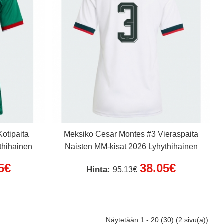
otipaita
Meksiko Cesar Montes #3 Vieraspaita
thihainen
Naisten MM-kisat 2026 Lyhythihainen
5€
38.05€
Hinta:
95.13€
Näytetään 1 - 20 (30) (2 sivu(a))