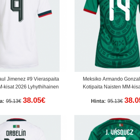
ul Jimenez #9 Vieraspaita
Meksiko Armando Gonzal
-kisat 2026 Lyhythihainen
Kotipaita Naisten MM-kis
Lyhythihainen
38.05€
38.0
ta:
Hinta:
95.13€
95.13€