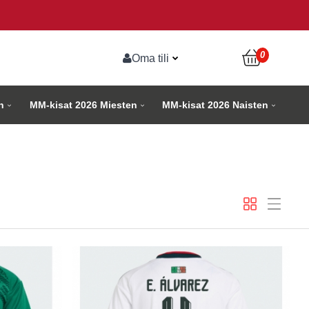
0
Oma tili
n
MM-kisat 2026 Miesten
MM-kisat 2026 Naisten