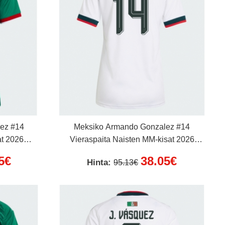
ez #14
Meksiko Armando Gonzalez #14
at 2026
Vieraspaita Naisten MM-kisat 2026
Lyhythihainen
5€
38.05€
Hinta:
95.13€