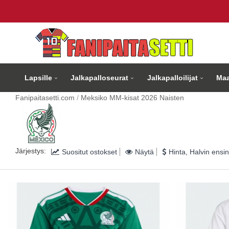
Lapsille
Jalkapalloseurat
Jalkapalloilijat
Maa
Fanipaitasetti.com
Meksiko MM-kisat 2026 Naisten
Järjestys:
Suositut ostokset
Näytä
Hinta, Halvin ensin