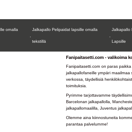
ille omalla
Jalkapallo Pelipaidat lapsille omalla
Jalkapallo 
,
,
tekstillä
Lapsille
Fanipaitasetti.com - valikoima k
Fanipaitasetti.com on paras paikk
jalkapallofaneille ympäri maailmaa su
verkossa, täydellisiä henkilökohtais
toimituksia.
Pyrimme tarjottavamme täydellisimm
Barcelonan jalkapallolla, Manchester
jalkapallomaalilla, Juventus jalkapal
Olemme aina kiinnostuneita kommen
parantaa palvelumme!