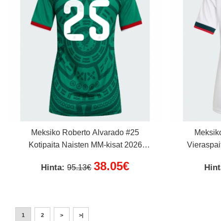
Meksiko Roberto Alvarado #25
Meksik
Kotipaita Naisten MM-kisat 2026
Vieraspai
Lyhythihainen
38.05€
Hinta:
Hin
95.13€
1
2
>
>|