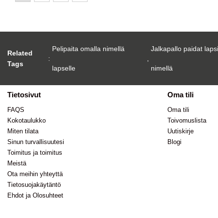
Pelipaita omalla nimellä
Jalkapallo paidat laps
Related
:
,
Tags
lapselle
nimellä
Tietosivut
Oma tili
FAQS
Oma tili
Kokotaulukko
Toivomuslista
Miten tilata
Uutiskirje
Sinun turvallisuutesi
Blogi
Toimitus ja toimitus
Meistä
Ota meihin yhteyttä
Tietosuojakäytäntö
Ehdot ja Olosuhteet