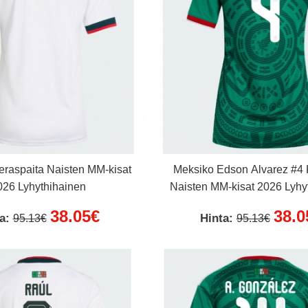
eraspaita Naisten MM-kisat
Meksiko Edson Alvarez #4 
026 Lyhythihainen
Naisten MM-kisat 2026 Lyhy
38.05€
38.0
ta:
Hinta:
95.13€
95.13€