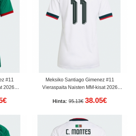
ez #11
Meksiko Santiago Gimenez #11
at 2026
Vieraspaita Naisten MM-kisat 2026
Lyhythihainen
5€
38.05€
Hinta:
95.13€