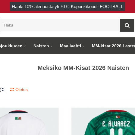
Hanki
10%
alennusta yli
70 €
, Kuponkikoodi: FOOTBALL
joukkueen
Naisten
Maalivahti
MM-kisat 2026 Laste
Meksiko MM-Kisat 2026 Naisten
)
Oletus