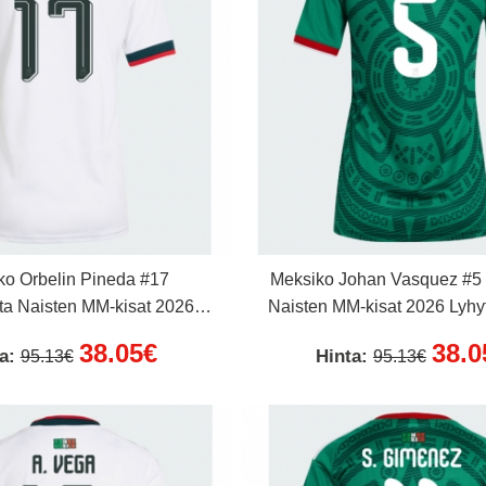
ko Orbelin Pineda #17
Meksiko Johan Vasquez #5 
ta Naisten MM-kisat 2026
Naisten MM-kisat 2026 Lyhy
Lyhythihainen
38.05€
38.0
ta:
Hinta:
95.13€
95.13€