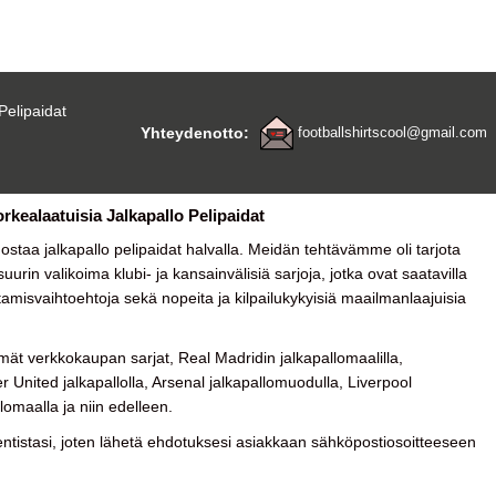
Pelipaidat
Yhteydenotto:
footballshirtscool@gmail.com
orkealaatuisia Jalkapallo Pelipaidat
a ostaa
jalkapallo pelipaidat halvalla
. Meidän tehtävämme oli tarjota
urin valikoima klubi- ja kansainvälisiä sarjoja, jotka ovat saatavilla
tamisvaihtoehtoja sekä nopeita ja kilpailukykyisiä maailmanlaajuisia
ät verkkokaupan sarjat, Real Madridin jalkapallomaalilla,
 United jalkapallolla, Arsenal jalkapallomuodulla, Liverpool
lomaalla ja niin edelleen.
tistasi, joten lähetä ehdotuksesi asiakkaan sähköpostiosoitteeseen