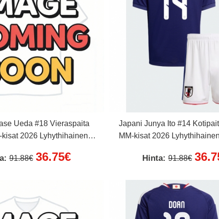
ase Ueda #18 Vieraspaita
Japani Junya Ito #14 Kotipait
-kisat 2026 Lyhythihainen (+
MM-kisat 2026 Lyhythihainen
Lyhyet housut)
housut)
36.75€
36.7
ta:
Hinta:
91.88€
91.88€