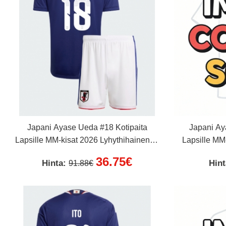
Japani Ayase Ueda #18 Kotipaita
Japani Ay
Lapsille MM-kisat 2026 Lyhythihainen (+
Lapsille MM
Lyhyet housut)
36.75€
Hinta:
Hin
91.88€