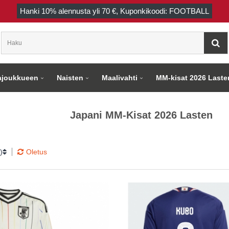
Hanki
10%
alennusta yli
70 €
, Kuponkikoodi: FOOTBALL
joukkueen
Naisten
Maalivahti
MM-kisat 2026 Laste
Japani MM-Kisat 2026 Lasten
)
Oletus