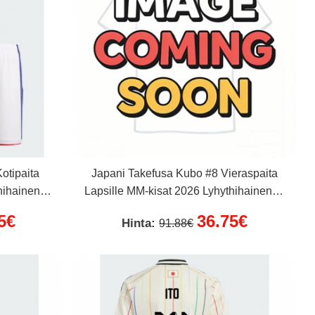
otipaita
Japani Takefusa Kubo #8 Vieraspaita
hihainen (+
Lapsille MM-kisat 2026 Lyhythihainen (+
Lyhyet housut)
5€
36.75€
Hinta:
91.88€