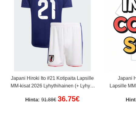
Japani Hiroki Ito #21 Kotipaita Lapsille
Japani H
MM-kisat 2026 Lyhythihainen (+ Lyhyet
Lapsille MM
housut)
36.75€
Hinta:
Hin
91.88€