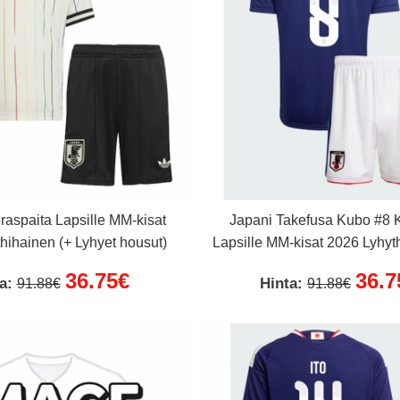
raspaita Lapsille MM-kisat
Japani Takefusa Kubo #8 K
hihainen (+ Lyhyet housut)
Lapsille MM-kisat 2026 Lyhyt
Lyhyet housut)
36.75€
36.7
ta:
Hinta:
91.88€
91.88€