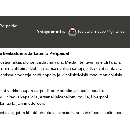
Pelipaidat
Yhteydenotto:
footballshirtscool@gmail.com
orkealaatuisia Jalkapallo Pelipaidat
a ostaa
jalkapallo pelipaidat halvalla
. Meidän tehtävämme oli tarjota
urin valikoima klubi- ja kansainvälisiä sarjoja, jotka ovat saatavilla
tamisvaihtoehtoja sekä nopeita ja kilpailukykyisiä maailmanlaajuisia
ät verkkokaupan sarjat, Real Madridin jalkapallomaalilla,
 United jalkapallolla, Arsenal jalkapallomuodulla, Liverpool
lomaalla ja niin edelleen.
tistasi, joten lähetä ehdotuksesi asiakkaan sähköpostiosoitteeseen