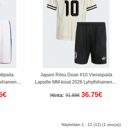
tipaita
Japani Ritsu Doan #10 Vieraspaita
hihainen (+
Lapsille MM-kisat 2026 Lyhythihainen (+
Lyhyet housut)
5€
36.75€
Hinta:
91.88€
Näytetään 1 - 12 (12) (1 sivu(a))