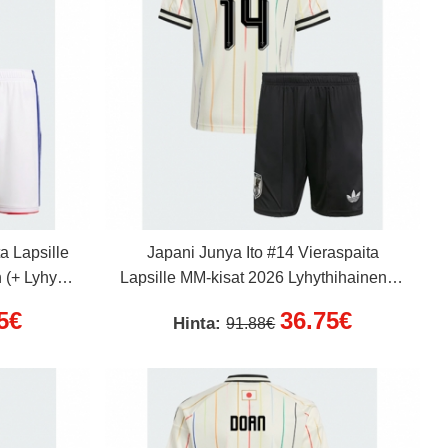
a Lapsille
Japani Junya Ito #14 Vieraspaita
 (+ Lyhyet
Lapsille MM-kisat 2026 Lyhythihainen (+
Lyhyet housut)
5€
36.75€
Hinta:
91.88€