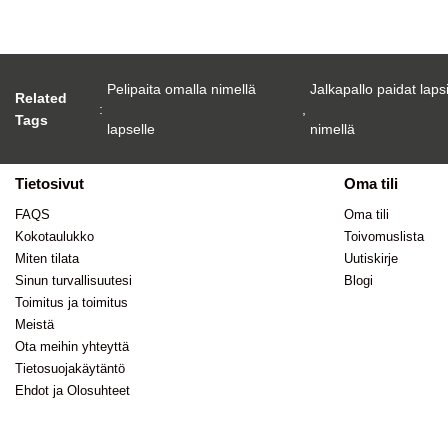
Pelipaita omalla nimellä
Jalkapallo paidat laps
Related
:
,
Tags
lapselle
nimellä
Tietosivut
Oma tili
FAQS
Oma tili
Kokotaulukko
Toivomuslista
Miten tilata
Uutiskirje
Sinun turvallisuutesi
Blogi
Toimitus ja toimitus
Meistä
Ota meihin yhteyttä
Tietosuojakäytäntö
Ehdot ja Olosuhteet