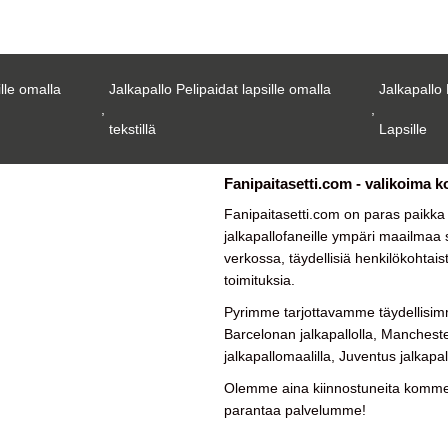
ille omalla
Jalkapallo Pelipaidat lapsille omalla
Jalkapallo 
,
,
tekstillä
Lapsille
Fanipaitasetti.com - valikoima k
Fanipaitasetti.com on paras paikk
jalkapallofaneille ympäri maailmaa su
verkossa, täydellisiä henkilökohtais
toimituksia.
Pyrimme tarjottavamme täydellisimm
Barcelonan jalkapallolla, Manchester
jalkapallomaalilla, Juventus jalkapal
Olemme aina kiinnostuneita kommen
parantaa palvelumme!