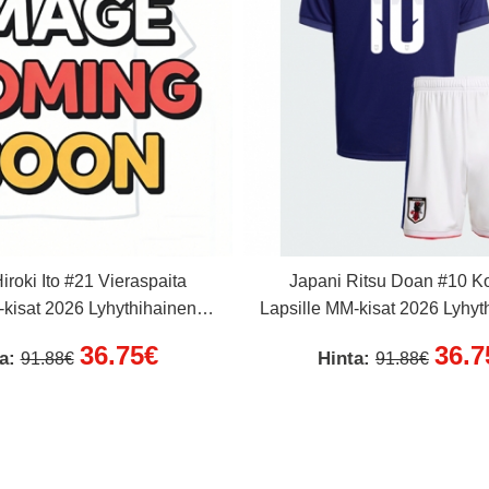
iroki Ito #21 Vieraspaita
Japani Ritsu Doan #10 Ko
-kisat 2026 Lyhythihainen (+
Lapsille MM-kisat 2026 Lyhyt
Lyhyet housut)
Lyhyet housut)
36.75€
36.7
ta:
Hinta:
91.88€
91.88€