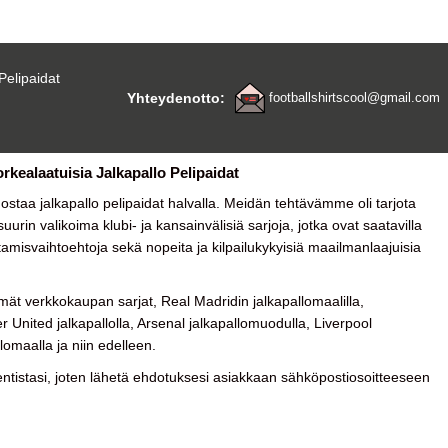
Pelipaidat
Yhteydenotto:
footballshirtscool@gmail.com
orkealaatuisia Jalkapallo Pelipaidat
a ostaa
jalkapallo pelipaidat halvalla
. Meidän tehtävämme oli tarjota
urin valikoima klubi- ja kansainvälisiä sarjoja, jotka ovat saatavilla
tamisvaihtoehtoja sekä nopeita ja kilpailukykyisiä maailmanlaajuisia
ät verkkokaupan sarjat, Real Madridin jalkapallomaalilla,
 United jalkapallolla, Arsenal jalkapallomuodulla, Liverpool
lomaalla ja niin edelleen.
tistasi, joten lähetä ehdotuksesi asiakkaan sähköpostiosoitteeseen