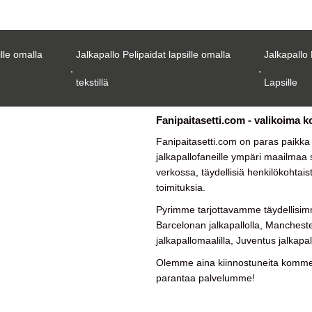
ille omalla
Jalkapallo Pelipaidat lapsille omalla
Jalkapallo 
,
,
tekstillä
Lapsille
Fanipaitasetti.com - valikoima k
Fanipaitasetti.com on paras paikk
jalkapallofaneille ympäri maailmaa su
verkossa, täydellisiä henkilökohtais
toimituksia.
Pyrimme tarjottavamme täydellisimm
Barcelonan jalkapallolla, Manchester
jalkapallomaalilla, Juventus jalkapal
Olemme aina kiinnostuneita kommen
parantaa palvelumme!