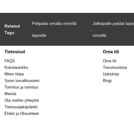
Pelipaita omalla nimellä
Jalkapallo paidat laps
Related
:
,
Tags
lapselle
nimellä
Tietosivut
Oma tili
FAQS
Oma tili
Kokotaulukko
Toivomuslista
Miten tilata
Uutiskirje
Sinun turvallisuutesi
Blogi
Toimitus ja toimitus
Meistä
Ota meihin yhteyttä
Tietosuojakäytäntö
Ehdot ja Olosuhteet