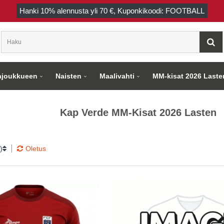
Hanki
10%
alennusta yli
70 €
, Kuponkikoodi: FOOTBALL
joukkueen
Naisten
Maalivahti
MM-kisat 2026 Laste
Kap Verde MM-Kisat 2026 Lasten
)
Oletus