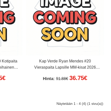
Kotipaita
Kap Verde Ryan Mendes #20
hihainen (+
Vieraspaita Lapsille MM-kisat 2026
Lyhythihainen (+ Lyhyet housut)
5€
36.75€
Hinta:
91.88€
Näytetään 1 - 4 (4) (1 sivu(a))