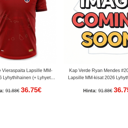
 Vieraspaita Lapsille MM-
Kap Verde Ryan Mendes #20 
6 Lyhythihainen (+ Lyhyet
Lapsille MM-kisat 2026 Lyhyt
housut)
Lyhyet housut)
36.75€
36.7
ta:
Hinta:
91.88€
91.88€