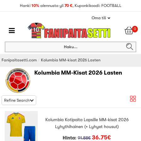
Hanki
10%
alennusta yli
70 €
, Kuponkikoodi: FOOTBALL
Oma tili
0
Haku...
Fanipaitasetti.com
Kolumbia MM-kisat 2026 Lasten
Kolumbia MM-Kisat 2026 Lasten
Refine Search
Kolumbia Kotipaita Lapsille MM-kisat 2026
Lyhythihainen (+ Lyhyet housut)
36.75€
Hinta:
91.88€