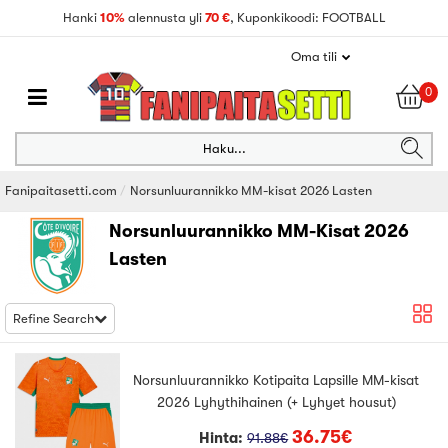
Hanki
10%
alennusta yli
70 €
, Kuponkikoodi: FOOTBALL
Oma tili
0
Haku...
Fanipaitasetti.com
Norsunluurannikko MM-kisat 2026 Lasten
Norsunluurannikko MM-Kisat 2026
Lasten
Refine Search
Norsunluurannikko Kotipaita Lapsille MM-kisat
2026 Lyhythihainen (+ Lyhyet housut)
36.75€
Hinta:
91.88€