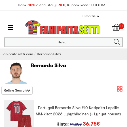
Hanki
10%
alennusta yli
70 €
, Kuponkikoodi: FOOTBALL
Oma tili
0
Haku...
Fanipaitasetti.com
Bernardo Silva
Bernardo Silva
Refine Search
Portugali Bernardo Silva #10 Kotipaita Lapsille
MM-kisat 2026 Lyhythihainen (+ Lyhyet housut)
36.75€
Hinta:
91.88€