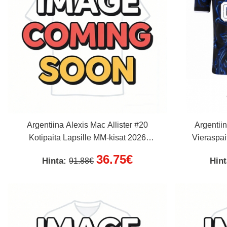
Argentiina Alexis Mac Allister #20
Argentiin
Kotipaita Lapsille MM-kisat 2026
Vieraspai
Lyhythihainen (+ Lyhyet housut)
Lyhythi
36.75€
Hinta:
Hin
91.88€