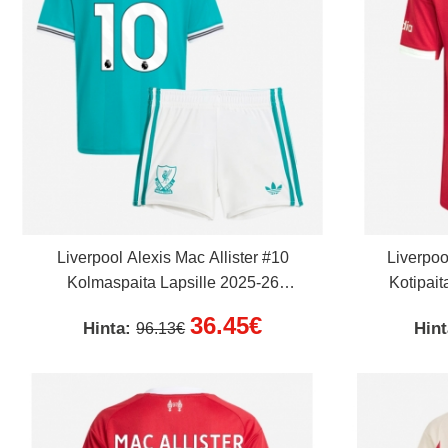
Liverpool Alexis Mac Allister #10
Liverpoo
Kolmaspaita Lapsille 2025-26
Kotipait
Lyhythihainen (+ Lyhyet housut)
36.45€
Hinta:
Hin
96.13€