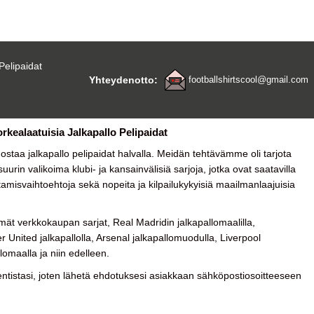
Pelipaidat
Yhteydenotto:
footballshirtscool@gmail.com
orkealaatuisia Jalkapallo Pelipaidat
a ostaa
jalkapallo pelipaidat halvalla
. Meidän tehtävämme oli tarjota
urin valikoima klubi- ja kansainvälisiä sarjoja, jotka ovat saatavilla
tamisvaihtoehtoja sekä nopeita ja kilpailukykyisiä maailmanlaajuisia
ät verkkokaupan sarjat, Real Madridin jalkapallomaalilla,
 United jalkapallolla, Arsenal jalkapallomuodulla, Liverpool
lomaalla ja niin edelleen.
tistasi, joten lähetä ehdotuksesi asiakkaan sähköpostiosoitteeseen