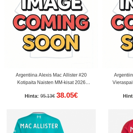
Argentiina Alexis Mac Allister #20
Argentiin
Kotipaita Naisten MM-kisat 2026
Vieraspai
Lyhythihainen
38.05€
Hinta:
Hin
95.13€