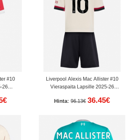
ter #10
Liverpool Alexis Mac Allister #10
5-26
Vieraspaita Lapsille 2025-26
housut)
Lyhythihainen (+ Lyhyet housut)
5€
36.45€
Hinta:
96.13€