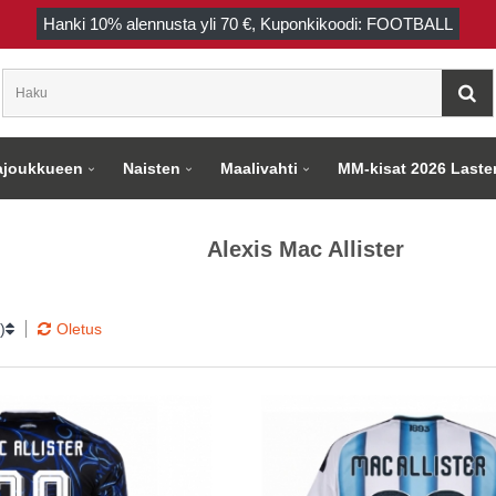
Hanki
10%
alennusta yli
70 €
, Kuponkikoodi: FOOTBALL
joukkueen
Naisten
Maalivahti
MM-kisat 2026 Laste
Alexis Mac Allister
)
Oletus