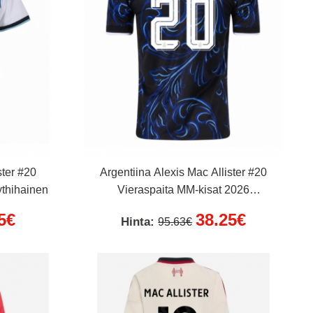
ster #20
Argentiina Alexis Mac Allister #20
ythihainen
Vieraspaita MM-kisat 2026
Lyhythihainen
5€
38.25€
Hinta:
95.63€