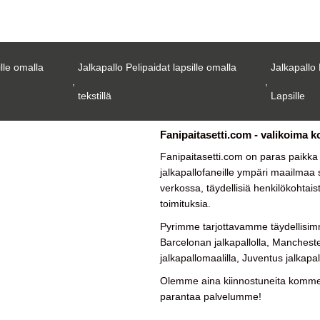
ille omalla
Jalkapallo Pelipaidat lapsille omalla
Jalkapallo 
,
,
tekstillä
Lapsille
Fanipaitasetti.com - valikoima k
Fanipaitasetti.com on paras paikk
jalkapallofaneille ympäri maailmaa su
verkossa, täydellisiä henkilökohtais
toimituksia.
Pyrimme tarjottavamme täydellisimm
Barcelonan jalkapallolla, Manchester
jalkapallomaalilla, Juventus jalkapal
Olemme aina kiinnostuneita kommen
parantaa palvelumme!