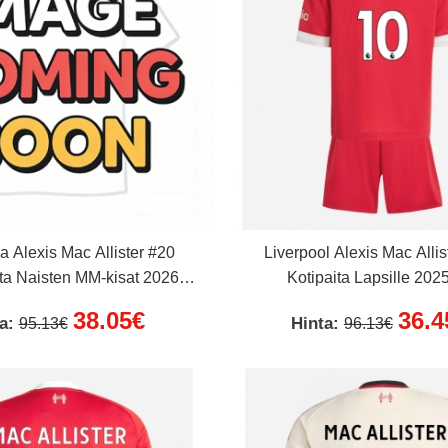
a Alexis Mac Allister #20
Liverpool Alexis Mac Allis
ta Naisten MM-kisat 2026
Kotipaita Lapsille 202
Lyhythihainen
Lyhythihainen (+ Lyhyet 
38.05€
36.4
ta:
Hinta:
95.13€
96.13€