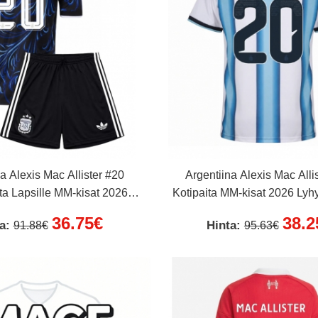
a Alexis Mac Allister #20
Argentiina Alexis Mac Alli
ta Lapsille MM-kisat 2026
Kotipaita MM-kisat 2026 Lyh
hainen (+ Lyhyet housut)
36.75€
38.2
ta:
Hinta:
91.88€
95.63€