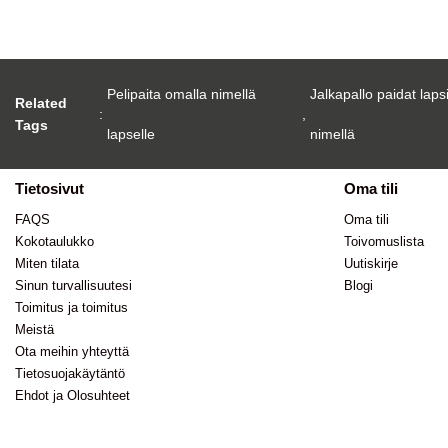
Pelipaita omalla nimellä
Jalkapallo paidat laps
Related
:
,
Tags
lapselle
nimellä
Tietosivut
Oma tili
FAQS
Oma tili
Kokotaulukko
Toivomuslista
Miten tilata
Uutiskirje
Sinun turvallisuutesi
Blogi
Toimitus ja toimitus
Meistä
Ota meihin yhteyttä
Tietosuojakäytäntö
Ehdot ja Olosuhteet