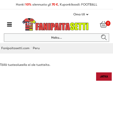
Hanki
10%
alennusta yli
70 €
, Kuponkikoodi: FOOTBALL
Oma tili
0
Haku...
Fanipaitasetti.com
Peru
Tällä tuotealueella ei ole tuotteita.
JATKA