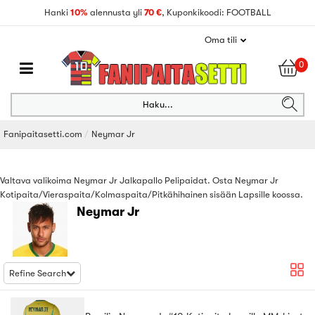
Hanki
10%
alennusta yli
70 €
, Kuponkikoodi: FOOTBALL
Oma tili
0
Haku...
Fanipaitasetti.com
Neymar Jr
Valtava valikoima Neymar Jr Jalkapallo Pelipaidat. Osta Neymar Jr
Kotipaita/Vieraspaita/Kolmaspaita/Pitkähihainen sisään Lapsille koossa.
Neymar Jr
Refine Search