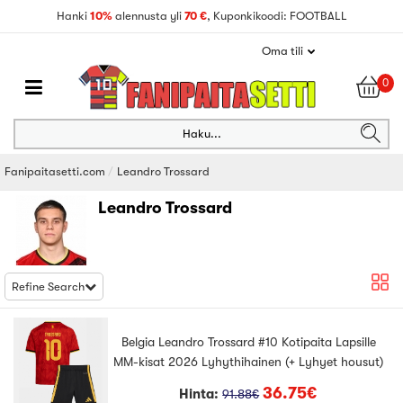
Hanki
10%
alennusta yli
70 €
, Kuponkikoodi: FOOTBALL
Oma tili
0
Haku...
Fanipaitasetti.com
Leandro Trossard
Leandro Trossard
Refine Search
Belgia Leandro Trossard #10 Kotipaita Lapsille
MM-kisat 2026 Lyhythihainen (+ Lyhyet housut)
36.75€
Hinta:
91.88€