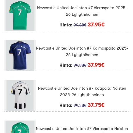
Newcastle United Joelinton #7 Vieraspaita 2025-
26 Lyhythihainen
37.95€
Hinta:
99.88€
Newcastle United Joelinton #7 Kolmaspaita 2025-
26 Lyhythihainen
37.95€
Hinta:
99.88€
Newcastle United Joelinton #7 Kotipaita Naisten
2025-26 Lyhythihainen
37.75€
Hinta:
99.38€
Newcastle United Joelinton #7 Vieraspaita Naisten