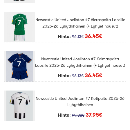
Newcastle United Joelinton #7 Vieraspaita Lapsille
2025-26 Lyhythihainen (+ Lyhyet housut)
36.45€
Hinta:
96.13€
Newcastle United Joelinton #7 Kolmaspaita
Lapsille 2025-26 Lyhythihainen (+ Lyhyet housut)
36.45€
Hinta:
96.13€
Newcastle United Joelinton #7 Kotipaita 2025-26
Lyhythihainen
37.95€
Hinta:
99.88€