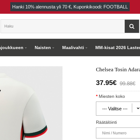
Hanki
10%
alennusta yli
70 €
, Kuponkikoodi: FOOTBALL
joukkueen
Naisten
Maalivahti
MM-kisat 2026 Laste
Chelsea Tosin Adar
37.95€
99.88€
Miesten koko
Räätälöinti