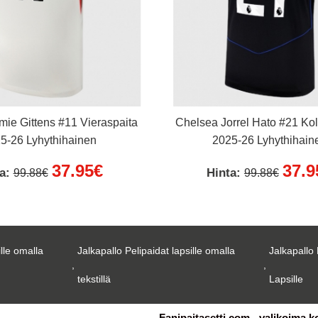
ie Gittens #11 Vieraspaita
Chelsea Jorrel Hato #21 Ko
5-26 Lyhythihainen
2025-26 Lyhythihain
37.95€
37.9
ta:
Hinta:
99.88€
99.88€
ille omalla
Jalkapallo Pelipaidat lapsille omalla
Jalkapallo 
,
,
tekstillä
Lapsille
Fanipaitasetti.com - valikoima k