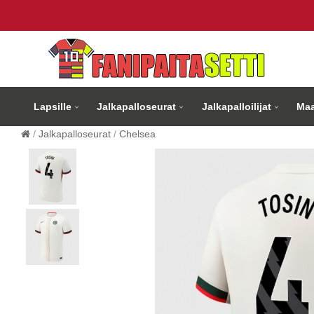
Lapsille
Jalkapalloseurat
Jalkapalloilijat
Maa
Jalkapalloseurat
Chelsea