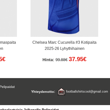
lmaspaita
Chelsea Marc Cucurella #3 Kotipaita
en
2025-26 Lyhythihainen
5€
37.95€
Hinta:
99.88€
Pelipaidat
Yhteydenotto:
footballshirtscool@gmail.com
orkealaatuisia Jalkapallo Pelipaidat