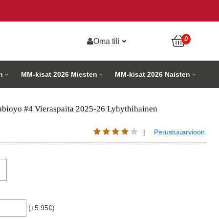
0
Oma tili
n
MM-kisat 2026 Miesten
MM-kisat 2026 Naisten
abioyo #4 Vieraspaita 2025-26 Lyhythihainen
|
Perustuuarvioon.
(+5.95€)