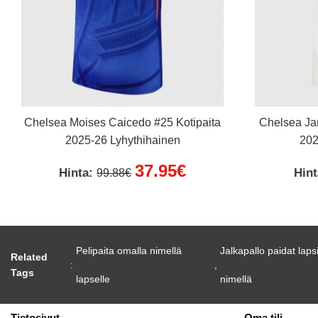
Chelsea Moises Caicedo #25 Kotipaita
Chelsea Jam
2025-26 Lyhythihainen
202
37.95€
Hinta:
Hin
99.88€
Pelipaita omalla nimellä
Jalkapallo paidat laps
Related
:
,
Tags
lapselle
nimellä
Tietosivut
Oma tili