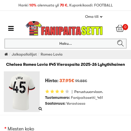
Hanki
10%
alennusta yli
70 €
, Kuponkikoodi: FOOTBALL
Oma tili
0
Haku...
Jalkapalloilijat
Romeo Lavia
Chelsea Romeo Lavia #45 Vieraspaita 2025-26 Lyhythihainen
Hinta:
37.95€
99.88€
|
Perustuuarvioon.
Tuotenumero:
Fanipaitasetti_461
Saatavuus:
Varastossa
Miesten koko