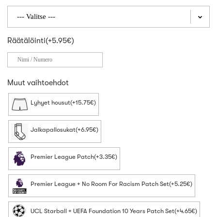
Räätälöinti(+5.95€)
Muut vaihtoehdot
Lyhyet housut(+15.75€)
Jalkapallosukat(+6.95€)
Premier League Patch(+3.35€)
Premier League + No Room For Racism Patch Set(+5.25€)
UCL Starball + UEFA Foundation 10 Years Patch Set(+4.65€)