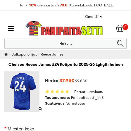
Hanki
10%
alennusta yli
70 €
, Kuponkikoodi: FOOTBALL
Oma tili
0
Haku...
Jalkapalloilijat
Reece James
Chelsea Reece James #24 Kotipaita 2025-26 Lyhythihainen
Hinta:
37.95€
99.88€
|
Perustuuarvioon.
Tuotenumero:
Fanipaitasetti_448
Saatavuus:
Varastossa
Miesten koko