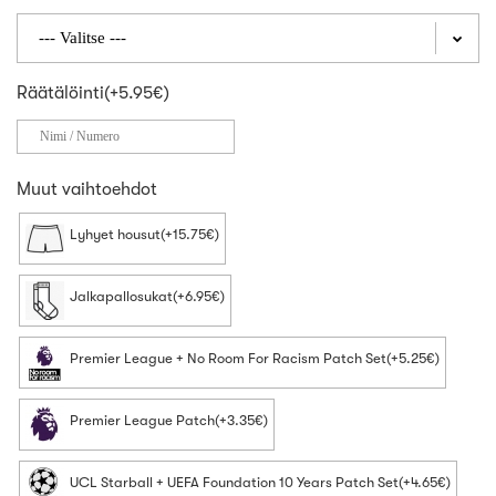
Räätälöinti(+5.95€)
Muut vaihtoehdot
Lyhyet housut(+15.75€)
Jalkapallosukat(+6.95€)
Premier League + No Room For Racism Patch Set(+5.25€)
Premier League Patch(+3.35€)
UCL Starball + UEFA Foundation 10 Years Patch Set(+4.65€)