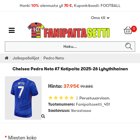
Hanki
10%
alennusta yli
70 €
, Kuponkikoodi: FOOTBALL
Oma tili
0
Haku...
Jalkapalloilijat
Pedro Neto
Chelsea Pedro Neto #7 Kotipaita 2025-26 Lyhythihainen
Hinta:
37.95€
99.88€
|
Perustuuarvioon.
Tuotenumero:
Fanipaitasetti_451
Saatavuus:
Varastossa
Miesten koko