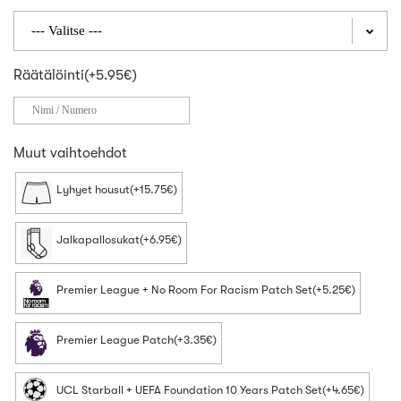
Räätälöinti(+5.95€)
Muut vaihtoehdot
Lyhyet housut(+15.75€)
Jalkapallosukat(+6.95€)
Premier League + No Room For Racism Patch Set(+5.25€)
Premier League Patch(+3.35€)
UCL Starball + UEFA Foundation 10 Years Patch Set(+4.65€)