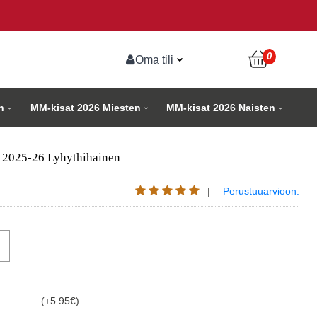
0
Oma tili
n
MM-kisat 2026 Miesten
MM-kisat 2026 Naisten
a 2025-26 Lyhythihainen
|
Perustuuarvioon.
(+5.95€)