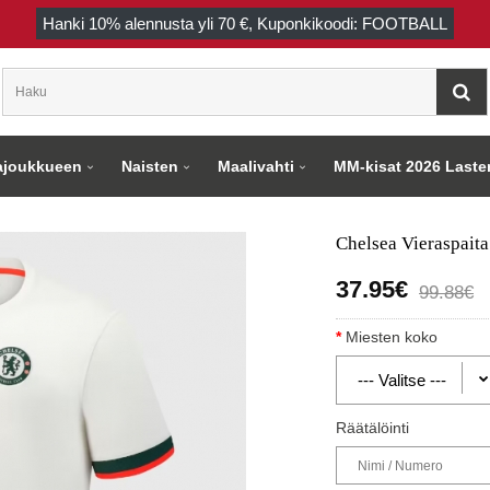
Hanki
10%
alennusta yli
70 €
, Kuponkikoodi: FOOTBALL
joukkueen
Naisten
Maalivahti
MM-kisat 2026 Laste
Chelsea Vieraspait
37.95€
99.88€
Miesten koko
Räätälöinti