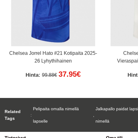
Chelsea Jorrel Hato #21 Kotipaita 2025-
Chelse
26 Lyhythihainen
Vieraspai
37.95€
Hinta:
Hin
99.88€
Pelipaita omalla nimellä
Jalkapallo paidat laps
Related
:
,
Tags
lapselle
nimellä
Tietosivut
Oma tili