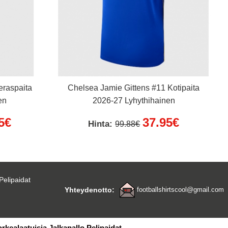
eraspaita
Chelsea Jamie Gittens #11 Kotipaita
en
2026-27 Lyhythihainen
5€
37.95€
Hinta:
99.88€
Pelipaidat
Yhteydenotto:
footballshirtscool@gmail.com
orkealaatuisia Jalkapallo Pelipaidat