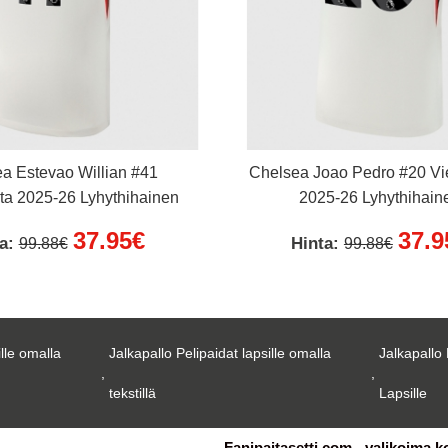
a Estevao Willian #41
Chelsea Joao Pedro #20 Vi
ta 2025-26 Lyhythihainen
2025-26 Lyhythihain
37.95€
37.9
ta:
Hinta:
99.88€
99.88€
ille omalla
Jalkapallo Pelipaidat lapsille omalla
Jalkapallo 
,
,
tekstillä
Lapsille
Fanipaitasetti.com - valikoima k