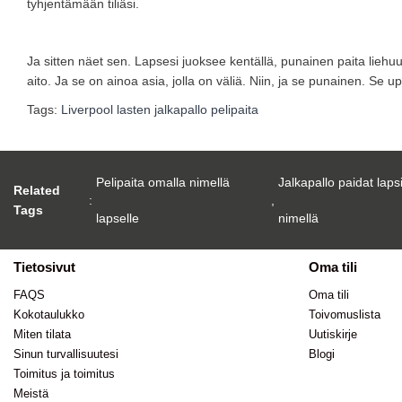
tyhjentämään tiliäsi.
Ja sitten näet sen. Lapsesi juoksee kentällä, punainen paita liehu
aito. Ja se on ainoa asia, jolla on väliä. Niin, ja se punainen. Se
Tags:
Liverpool lasten jalkapallo pelipaita
Pelipaita omalla nimellä
Jalkapallo paidat laps
Related
:
,
Tags
lapselle
nimellä
Tietosivut
Oma tili
FAQS
Oma tili
Kokotaulukko
Toivomuslista
Miten tilata
Uutiskirje
Sinun turvallisuutesi
Blogi
Toimitus ja toimitus
Meistä