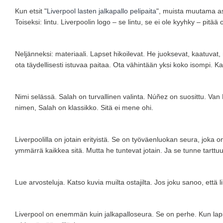
Kun etsit "
Liverpool lasten jalkapallo pelipaita
", muista muutama as
Toiseksi: lintu. Liverpoolin logo – se lintu, se ei ole kyyhky – pit
Neljänneksi: materiaali. Lapset hikoilevat. He juoksevat, kaatuvat
ota täydellisesti istuvaa paitaa. Ota vähintään yksi koko isompi. Ka
Nimi selässä. Salah on turvallinen valinta. Núñez on suosittu. Va
nimen, Salah on klassikko. Sitä ei mene ohi.
Liverpoolilla on jotain erityistä. Se on työväenluokan seura, joka 
ymmärrä kaikkea sitä. Mutta he tuntevat jotain. Ja se tunne tarttuu
Lue arvosteluja. Katso kuvia muilta ostajilta. Jos joku sanoo, että li
Liverpool on enemmän kuin jalkapalloseura. Se on perhe. Kun lapse