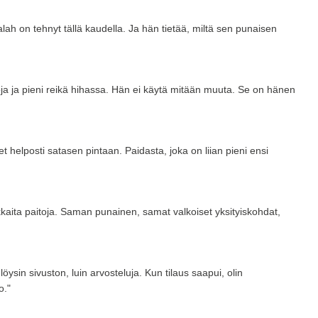
ah on tehnyt tällä kaudella. Ja hän tietää, miltä sen punaisen
oja ja pieni reikä hihassa. Hän ei käytä mitään muuta. Se on hänen
 helposti satasen pintaan. Paidasta, joka on liian pieni ensi
kaita paitoja. Saman punainen, samat valkoiset yksityiskohdat,
öysin sivuston, luin arvosteluja. Kun tilaus saapui, olin
o."