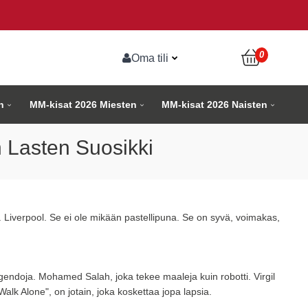
0
Oma tili
n
MM-kisat 2026 Miesten
MM-kisat 2026 Naisten
 Lasten Suosikki
en. Liverpool. Se ei ole mikään pastellipuna. Se on syvä, voimakas,
egendoja. Mohamed Salah, joka tekee maaleja kuin robotti. Virgil
alk Alone", on jotain, joka koskettaa jopa lapsia.