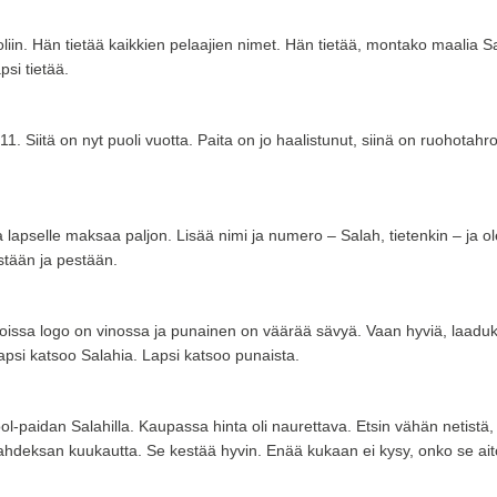
n. Hän tietää kaikkien pelaajien nimet. Hän tietää, montako maalia Sal
psi tietää.
 Siitä on nyt puoli vuotta. Paita on jo haalistunut, siinä on ruohotahr
apselle maksaa paljon. Lisää nimi ja numero – Salah, tietenkin – ja olet
tään ja pestään.
joissa logo on vinossa ja punainen on väärää sävyä. Vaan hyviä, laaduk
psi katsoo Salahia. Lapsi katsoo punaista.
ol-paidan Salahilla. Kaupassa hinta oli naurettava. Etsin vähän netistä, l
ahdeksan kuukautta. Se kestää hyvin. Enää kukaan ei kysy, onko se ait