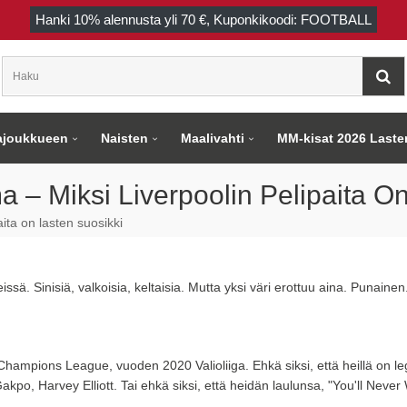
Hanki
10%
alennusta yli
70 €
, Kuponkikoodi: FOOTBALL
joukkueen
Naisten
Maalivahti
MM-kisat 2026 Laste
 – Miksi Liverpoolin Pelipaita On
ita on lasten suosikki
issä. Sinisiä, valkoisia, keltaisia. Mutta yksi väri erottuu aina. Punain
Champions League, vuoden 2020 Valioliiga. Ehkä siksi, että heillä on l
po, Harvey Elliott. Tai ehkä siksi, että heidän laulunsa, "You'll Never W