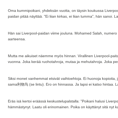
Oma kummipoikani, yhdeksän vuotta, on täysin koukussa Liverpoolii
paidan pitää näyttää. "Ei liian kirkas, ei liian tumma", hän sanoi. La
Hän sai Liverpool-paidan viime jouluna. Mohamed Salah, numero 11.
aarteensa.
Mutta me aikuiset näemme myös hinnan. Virallinen Liverpool-paita l
vuonna. Joka kerää ruohotahroja, mutaa ja mehutahroja. Joka pes
Siksi monet vanhemmat etsivät vaihtoehtoja. Ei huonoja kopioita, 
sama利物鸟 (se lintu). Ero on hinnassa. Ja lapsi ei katso hintaa. La
Eräs isä kertoi eräässä keskustelupalstalla: "Poikani halusi Liverpo
hämmästynyt. Laatu oli erinomainen. Poika on käyttänyt sitä nyt k