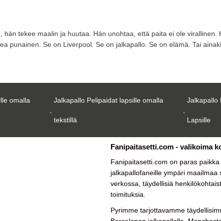
u, hän tekee maalin ja huutaa. Hän unohtaa, että paita ei ole virallin
 upea punainen. Se on Liverpool. Se on jalkapallo. Se on elämä. Tai aina
ille omalla
Jalkapallo Pelipaidat lapsille omalla
Jalkapallo 
,
,
tekstillä
Lapsille
Fanipaitasetti.com - valikoima k
Fanipaitasetti.com on paras paikk
jalkapallofaneille ympäri maailmaa su
verkossa, täydellisiä henkilökohtais
toimituksia.
Pyrimme tarjottavamme täydellisimm