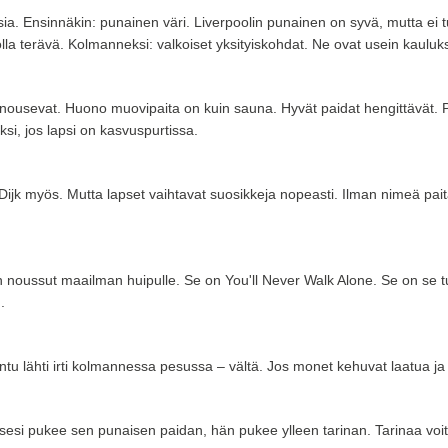
ia. Ensinnäkin: punainen väri. Liverpoolin punainen on syvä, mutta ei 
ää olla terävä. Kolmanneksi: valkoiset yksityiskohdat. Ne ovat usein kaulu
, nousevat. Huono muovipaita on kuin sauna. Hyvät paidat hengittävät. P
ksi, jos lapsi on kasvuspurtissa.
n Dijk myös. Mutta lapset vaihtavat suosikkeja nopeasti. Ilman nimeä pa
on noussut maailman huipulle. Se on You'll Never Walk Alone. Se on se tun
.
ntu lähti irti kolmannessa pesussa – vältä. Jos monet kehuvat laatua ja kes
si pukee sen punaisen paidan, hän pukee ylleen tarinan. Tarinaa voitos