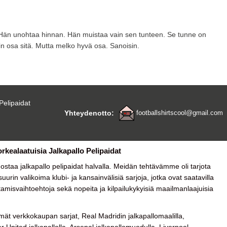
en. Hän unohtaa hinnan. Hän muistaa vain sen tunteen. Se tunne on
kin osa sitä. Mutta melko hyvä osa. Sanoisin.
Pelipaidat
Yhteydenotto:
footballshirtscool@gmail.com
orkealaatuisia Jalkapallo Pelipaidat
a ostaa
jalkapallo pelipaidat halvalla
. Meidän tehtävämme oli tarjota
urin valikoima klubi- ja kansainvälisiä sarjoja, jotka ovat saatavilla
tamisvaihtoehtoja sekä nopeita ja kilpailukykyisiä maailmanlaajuisia
ät verkkokaupan sarjat, Real Madridin jalkapallomaalilla,