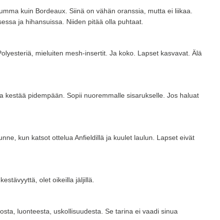
tumma kuin Bordeaux. Siinä on vähän oranssia, mutta ei liikaa.
ksessa ja hihansuissa. Niiden pitää olla puhtaat.
olyesteriä, mieluiten mesh-insertit. Ja koko. Lapset kasvavat. Älä
ita kestää pidempään. Sopii nuoremmalle sisarukselle. Jos haluat
ne, kun katsot ottelua Anfieldillä ja kuulet laulun. Lapset eivät
tävyyttä, olet oikeilla jäljillä.
ta, luonteesta, uskollisuudesta. Se tarina ei vaadi sinua