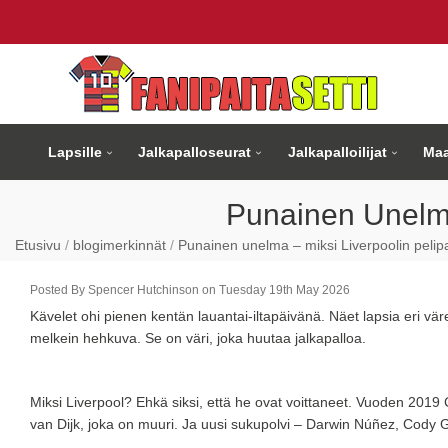
Lapsille
Jalkapalloseurat
Jalkapalloilijat
Maa
Punainen Unelma
Etusivu
blogimerkinnät
Punainen unelma – miksi Liverpoolin pelipa
Posted By Spencer Hutchinson on Tuesday 19th May 2026
Kävelet ohi pienen kentän lauantai-iltapäivänä. Näet lapsia eri väre
melkein hehkuva. Se on väri, joka huutaa jalkapalloa.
Miksi Liverpool? Ehkä siksi, että he ovat voittaneet. Vuoden 2019 
van Dijk, joka on muuri. Ja uusi sukupolvi – Darwin Núñez, Cody Gak