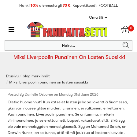
Hanki
10%
alennusta yli
70 €
, Kuponkikoodi: FOOTBALL
Oma tili
0
Haku...
Miksi Liverpoolin Punainen On Lasten Suosikki
Etusivu
blogimerkinnät
Miksi Liverpoolin punainen on lasten suosikki
Posted By Danielle Osborne on Monday 01st June 2026
Oletko huomannut? Kun katselet lasten jalkapallokenttiä Suomessa,
yksi väri nousee ylitse muiden. Ei sininen, ei valkoinen, ei keltainen.
Vaan punainen. Liverpoolin punainen. Se on tumma, melkein
viininpunainen, ja se erottuu heti. Lapset rakastavat sitä. Eikä syy
ole vain menneisyyden menestyksessä. Syy on Mohamed Salah, on
Darwin Nunez, on se tunne, että tämä joukkue ei koskaan luovuta.