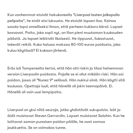
Kun vanhemmat etsivät hakukoneella "
Liverpool lasten jalkapallo
pelipaita
", he eivät etsi luksusta. He etsivät lapsen iloa. Keinoa
saada lapsi onnelliseksi ilman, että perheen kukkaro kärsii. Lapset
kasvavat. Paita, joka sopii nyt, on liian pieni muutaman kuukauden
päästä. Ja lapset leikkivät likaisesti. He tippuvat, liukastuvat,
tekevät reikiä. Kuka haluaa maksaa 80-100 euroa paidasta, joka
kuluu käytössä? Ei kukaan järkevä.
Eräs isä Tampereelta kertoi, että hän otti riskin ja tilasi halvemman
version Liverpoolin paidasta. Pojalle se ei ollut mikään riski. Hän sai
paidan, jossa oli "Nunez 9" selässä. Hän nukkui siinä. Hän käytti sitä
koulussa. Opettaja luuli, että hänellä oli jokin teemapäivä. Ei.
Hänellä oli vain uusi lempipaita.
Liverpool on yksi niitä seuroja, jotka yhdistävät sukupolvia. Isät ja
äidit muistavat Steven Gerrardin. Lapset muistavat Salahin. Kun he
laittavat saman punaisen paidan päälle, he ovat samaa
joukkuetta. Se on voimakas tunne.