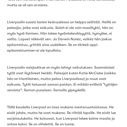
mutta se oli sen arvoista.
Liverpoolin suosio lasten keskuudessa on helppo selittää. Heillä on
pelaajia, jotka ovat esikuvia. Salah ei ole vain maalitykki, hän on
myös hyvä ihminen. Hän tekee hyväntekeväisyyttä, hymyilee, ei
valita. Lapset näkevät sen. Ja Darwin Nunez, vaikka hän joskus
epäonnistuu, yrittää aina uudelleen. Se on tärkeä oppi:
epäonnistuminen ei ole lopullista.
Liverpoolin naisjoukkue on myös tehnyt vaikutuksen. Suomalaiset
tytöt ovat löytäneet heidät. Pelaajat kuten Katie McCabe (vaikka
hän on irlantilainen, mutta pelaa Liverpoolissa) ja muut ovat
esikuvia. Tytöt haluavat saman paidan. Ei mitään erillistä "tyttöjen
versiota". Saman punaisen. Samalla ylpeydellä.
Tällä kaudella Liverpool on taas mukana mestaruustaistossa. He
eivät johda, mutta he ovat mukana. Se riittää lapsille. He eivät lue
sarjataulukoita. He katsovat, kun Liverpool tekee kolme maalia ja
antaa kaksi. Se on viihdettä. Se on tunne.