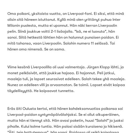
Oma poikani, yksitoista vuotta, on Liverpool-fani. Ei siksi, että minä
olisin sitä häneen istuttanut. Kyllä minä olen yrittänyt puhua Inter
Milanin puolesta, mutta ei uponnut. Hän näki kerran Liverpoolin
pelin. Siinä joukkue voitti 2-1 lisäajalla. "Isä, ne ei luovuta", hän
sanoi. Siitä hetkestä lähtien hän on halunnut punaisen paidan. Ei
mitä tahansa, vaan Liverpoolin. Salahin numero 11 selässä. Tai
hänen oma nimensä. Se on sama.
Viime kesänä Liverpoolilla oli uusi valmentaja. Jürgen Klopp lähti, ja
monet pelkäsivät, että joukkue hajoaa. Ei hajonnut. Peli jatkui,
maaleja tuli, ja lapset seurasivat edelleen. Salah tekee yhä maaleja.
Nunez on edelleen villi ja arvaamaton. Se toimii. Lapset eivät kaipaa
täydellisyyttä. He kaipaavat tunnetta.
Eräs äiti Oulusta kertoi, että hänen kahdeksanvuotias poikansa sai
Liverpool-paidan syntymäpäivälahjaksi. Se ei ollut alkuperäinen,
mutta hän ei tiennyt sitä. Hän avasi paketin, huusi "Salah!" ja juoksi
pihalle. Kului kolme tuntia. Hän palasi sisään kuraisena ja hikisenä.
"Äiti, tein hattutempun", hän sanoi. Paidassa oli reikä kainalossa,