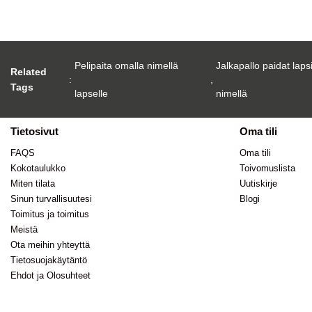
Pelipaita omalla nimellä
Jalkapallo paidat laps
Related
:
,
Tags
lapselle
nimellä
Tietosivut
Oma tili
FAQS
Oma tili
Kokotaulukko
Toivomuslista
Miten tilata
Uutiskirje
Sinun turvallisuutesi
Blogi
Toimitus ja toimitus
Meistä
Ota meihin yhteyttä
Tietosuojakäytäntö
Ehdot ja Olosuhteet