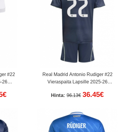
ger #22
Real Madrid Antonio Rudiger #22
5-26
Vieraspaita Lapsille 2025-26
housut)
Lyhythihainen (+ Lyhyet housut)
5€
36.45€
Hinta:
96.13€