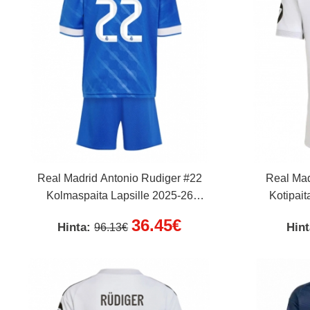
Real Madrid Antonio Rudiger #22
Real Mad
Kolmaspaita Lapsille 2025-26
Kotipait
Lyhythihainen (+ Lyhyet housut)
36.45€
Hinta:
Hin
96.13€