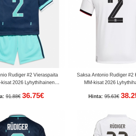
nio Rudiger #2 Vieraspaita
Saksa Antonio Rudiger #2 K
-kisat 2026 Lyhythihainen (+
MM-kisat 2026 Lyhythih
Lyhyet housut)
36.75€
38.2
ta:
Hinta:
91.88€
95.63€