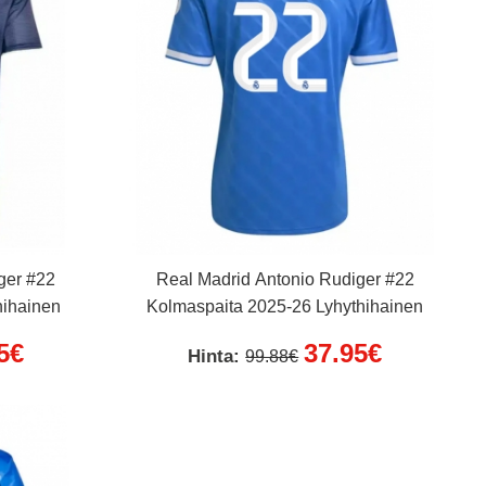
ger #22
Real Madrid Antonio Rudiger #22
hihainen
Kolmaspaita 2025-26 Lyhythihainen
5€
37.95€
Hinta:
99.88€