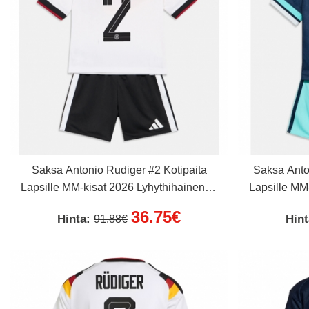
Saksa Antonio Rudiger #2 Kotipaita
Saksa Anto
Lapsille MM-kisat 2026 Lyhythihainen (+
Lapsille MM
Lyhyet housut)
36.75€
Hinta:
Hin
91.88€