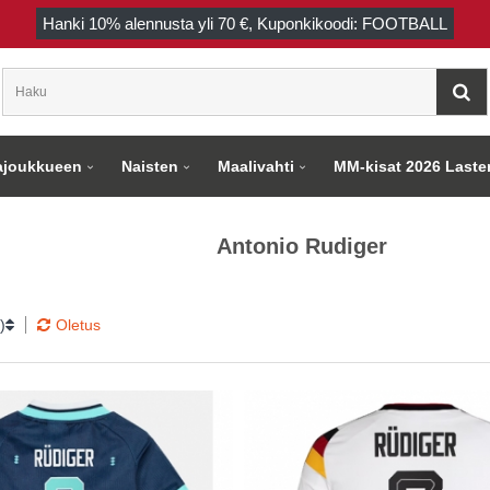
Hanki
10%
alennusta yli
70 €
, Kuponkikoodi: FOOTBALL
joukkueen
Naisten
Maalivahti
MM-kisat 2026 Laste
Antonio Rudiger
)
Oletus