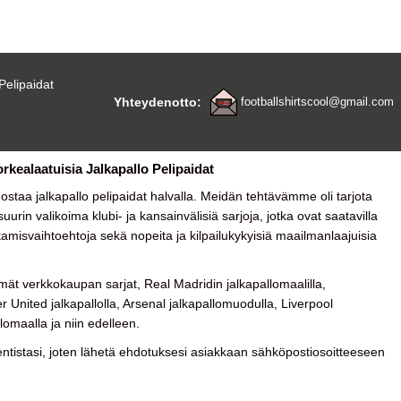
Pelipaidat
Yhteydenotto:
footballshirtscool@gmail.com
orkealaatuisia Jalkapallo Pelipaidat
a ostaa
jalkapallo pelipaidat halvalla
. Meidän tehtävämme oli tarjota
urin valikoima klubi- ja kansainvälisiä sarjoja, jotka ovat saatavilla
tamisvaihtoehtoja sekä nopeita ja kilpailukykyisiä maailmanlaajuisia
ät verkkokaupan sarjat, Real Madridin jalkapallomaalilla,
 United jalkapallolla, Arsenal jalkapallomuodulla, Liverpool
lomaalla ja niin edelleen.
tistasi, joten lähetä ehdotuksesi asiakkaan sähköpostiosoitteeseen