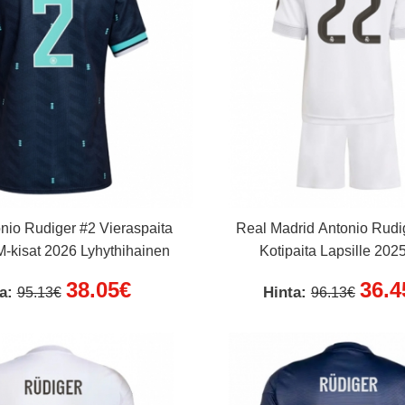
nio Rudiger #2 Vieraspaita
Real Madrid Antonio Rudi
-kisat 2026 Lyhythihainen
Kotipaita Lapsille 202
Lyhythihainen (+ Lyhyet 
38.05€
36.4
ta:
Hinta:
95.13€
96.13€