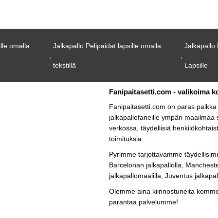
ille omalla
Jalkapallo Pelipaidat lapsille omalla
Jalkapallo 
,
,
tekstillä
Lapsille
Fanipaitasetti.com - valikoima k
Fanipaitasetti.com on paras paikk
jalkapallofaneille ympäri maailmaa su
verkossa, täydellisiä henkilökohtais
toimituksia.
Pyrimme tarjottavamme täydellisimm
Barcelonan jalkapallolla, Manchester
jalkapallomaalilla, Juventus jalkapal
Olemme aina kiinnostuneita kommen
parantaa palvelumme!