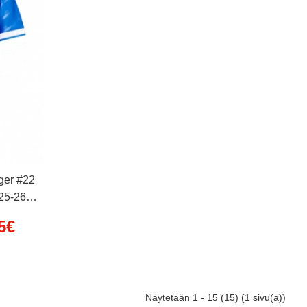
ger #22
25-26
5€
Näytetään 1 - 15 (15) (1 sivu(a))