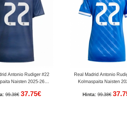
rid Antonio Rudiger #22
Real Madrid Antonio Rudi
paita Naisten 2025-26
Kolmaspaita Naisten 20
Lyhythihainen
Lyhythihainen
37.75€
37.7
ta:
Hinta:
99.38€
99.38€