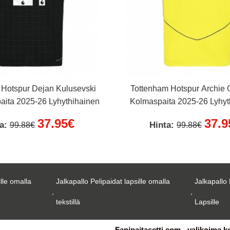
 Hotspur Dejan Kulusevski
Tottenham Hotspur Archie 
aita 2025-26 Lyhythihainen
Kolmaspaita 2025-26 Lyhyt
37.95€
37.9
ta:
Hinta:
99.88€
99.88€
ille omalla
Jalkapallo Pelipaidat lapsille omalla
Jalkapallo 
,
,
tekstillä
Lapsille
Fanipaitasetti.com - valikoima k