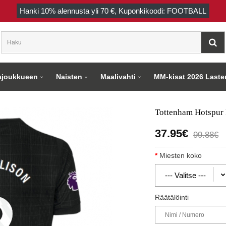
Hanki
10%
alennusta yli
70 €
, Kuponkikoodi: FOOTBALL
joukkueen
Naisten
Maalivahti
MM-kisat 2026 Laste
Tottenham Hotspur 
37.95€
99.88€
Miesten koko
Räätälöinti