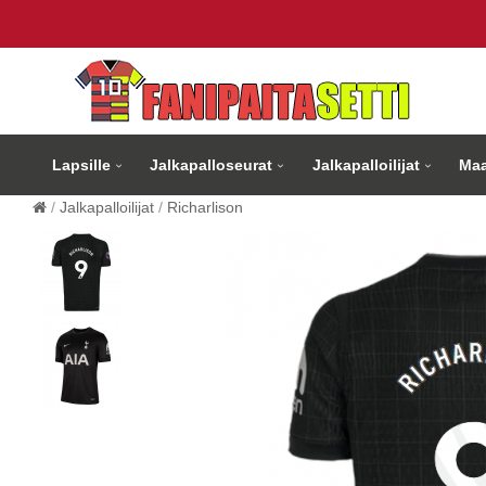
Lapsille
Jalkapalloseurat
Jalkapalloilijat
Maa
Jalkapalloilijat
Richarlison