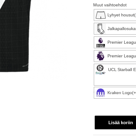
Muut vaihtoehdot
Lyhyet housut
Jalkapallosuka
Premier Leagu
Premier Leagu
UCL Starball 
Kraken Logo(+