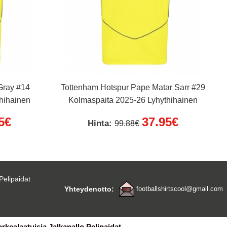
Gray #14
Tottenham Hotspur Pape Matar Sarr #29
hihainen
Kolmaspaita 2025-26 Lyhythihainen
5€
37.95€
Hinta:
99.88€
Pelipaidat
Yhteydenotto:
footballshirtscool@gmail.com
orkealaatuisia Jalkapallo Pelipaidat