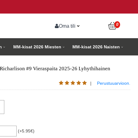
0
Oma tili
n
MM-kisat 2026 Miesten
MM-kisat 2026 Naisten
Richarlison #9 Vieraspaita 2025-26 Lyhythihainen
|
Perustuuarvioon.
(+5.95€)