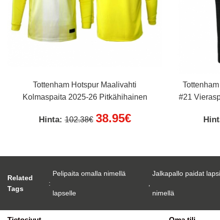
Tottenham Hotspur Maalivahti
Tottenham
Kolmaspaita 2025-26 Pitkähihainen
#21 Vierasp
38.95€
Hinta:
Hin
102.38€
Pelipaita omalla nimellä
Jalkapallo paidat laps
Related
:
,
Tags
lapselle
nimellä
Tietosivut
Oma tili