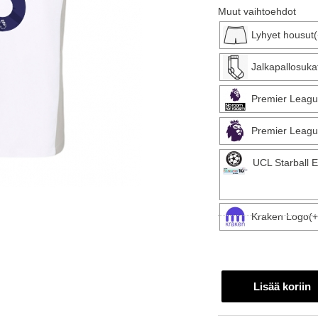
Muut vaihtoehdot
Lyhyet housut
Jalkapallosuka
Premier Leagu
Premier Leagu
UCL Starball 
Kraken Logo(+