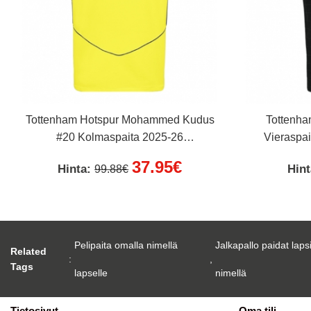
Tottenham Hotspur Mohammed Kudus
Tottenha
#20 Kolmaspaita 2025-26
Vieraspai
Lyhythihainen
37.95€
Hinta:
Hin
99.88€
Pelipaita omalla nimellä
Jalkapallo paidat laps
Related
:
,
Tags
lapselle
nimellä
Tietosivut
Oma tili