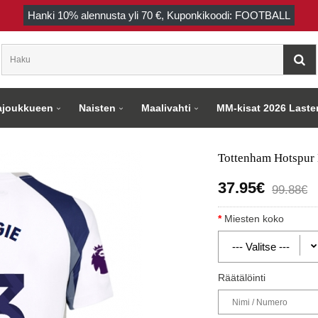
Hanki
10%
alennusta yli
70 €
, Kuponkikoodi: FOOTBALL
joukkueen
Naisten
Maalivahti
MM-kisat 2026 Laste
Tottenham Hotspur 
37.95€
99.88€
Miesten koko
Räätälöinti