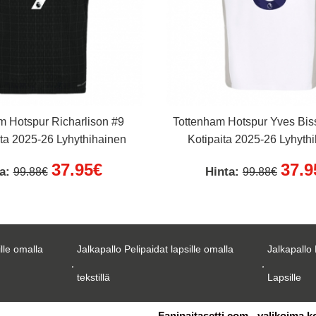
m Hotspur Richarlison #9
Tottenham Hotspur Yves Bi
ta 2025-26 Lyhythihainen
Kotipaita 2025-26 Lyhyth
37.95€
37.9
ta:
Hinta:
99.88€
99.88€
ille omalla
Jalkapallo Pelipaidat lapsille omalla
Jalkapallo 
,
,
tekstillä
Lapsille
Fanipaitasetti.com - valikoima k