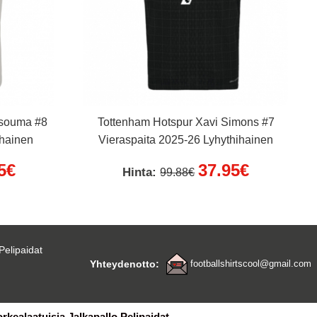
ssouma #8
Tottenham Hotspur Xavi Simons #7
ihainen
Vieraspaita 2025-26 Lyhythihainen
5€
37.95€
Hinta:
99.88€
Pelipaidat
Yhteydenotto:
footballshirtscool@gmail.com
orkealaatuisia Jalkapallo Pelipaidat