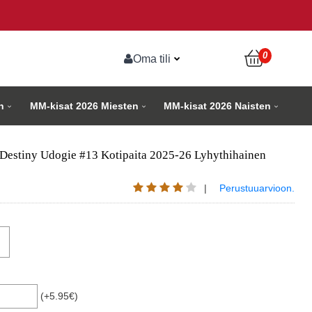
0
Oma tili
n
MM-kisat 2026 Miesten
MM-kisat 2026 Naisten
Destiny Udogie #13 Kotipaita 2025-26 Lyhythihainen
|
Perustuuarvioon.
(+5.95€)