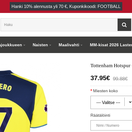
Hanki
10%
alennusta yli
70 €
, Kuponkikoodi: FOOTBALL
joukkueen
Naisten
Maalivahti
MM-kisat 2026 Laste
Tottenham Hotspur 
37.95€
99.88€
Miesten koko
Räätälöinti