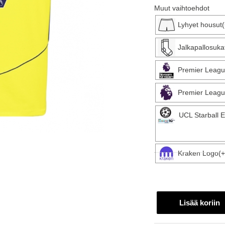
Muut vaihtoehdot
Lyhyet housut
Jalkapallosuka
Premier Leagu
Premier Leagu
UCL Starball 
Kraken Logo(+