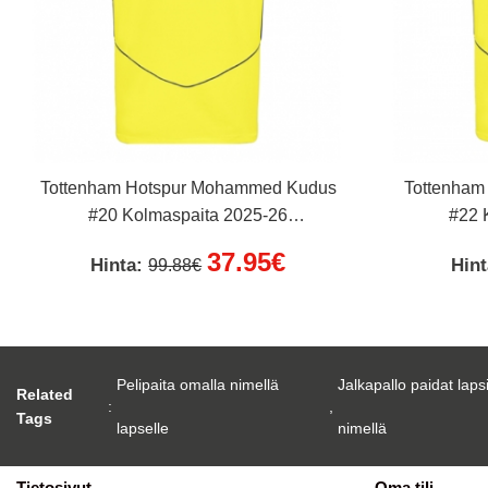
Tottenham Hotspur Mohammed Kudus
Tottenham
#20 Kolmaspaita 2025-26
#22 
Lyhythihainen
37.95€
Hinta:
Hin
99.88€
Pelipaita omalla nimellä
Jalkapallo paidat laps
Related
:
,
Tags
lapselle
nimellä
Tietosivut
Oma tili