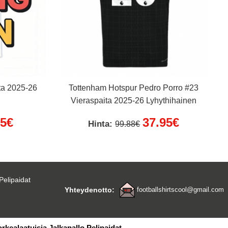
ta 2025-26
Tottenham Hotspur Pedro Porro #23
Vieraspaita 2025-26 Lyhythihainen
95€
37.95€
Hinta:
99.88€
Pelipaidat
Yhteydenotto:
footballshirtscool@gmail.com
orkealaatuisia Jalkapallo Pelipaidat