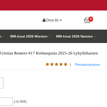
0
Oma tili
n
MM-kisat 2026 Miesten
MM-kisat 2026 Naisten
Cristian Romero #17 Kolmaspaita 2025-26 Lyhythihainen
|
Perustuuarvioon.
(+5.95€)