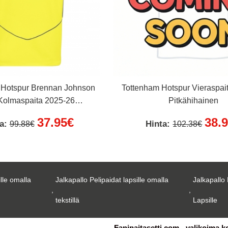
 Hotspur Brennan Johnson
Tottenham Hotspur Vieraspai
Kolmaspaita 2025-26
Pitkähihainen
Lyhythihainen
37.95€
38.
ta:
Hinta:
99.88€
102.38€
ille omalla
Jalkapallo Pelipaidat lapsille omalla
Jalkapallo 
,
,
tekstillä
Lapsille
Fanipaitasetti.com - valikoima k