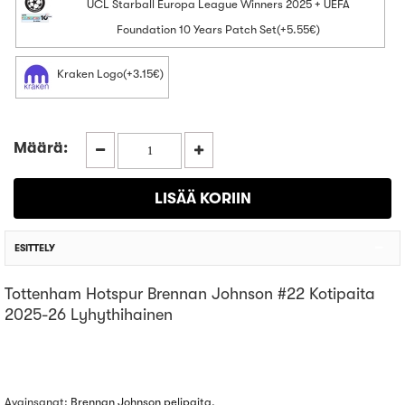
UCL Starball Europa League Winners 2025 + UEFA
Foundation 10 Years Patch Set(+5.55€)
Kraken Logo(+3.15€)
Määrä:
ESITTELY
Tottenham Hotspur Brennan Johnson #22 Kotipaita
2025-26 Lyhythihainen
Avainsanat:
Brennan Johnson pelipaita
,