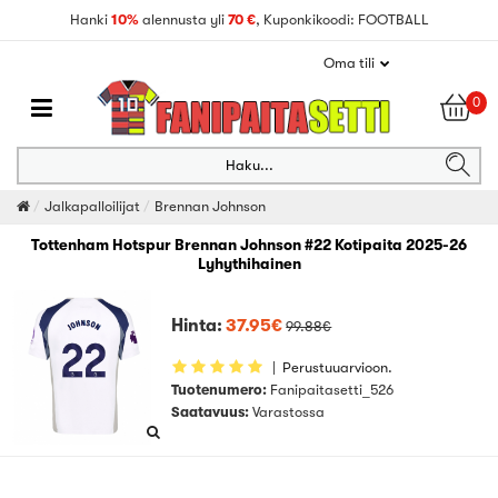
Hanki
10%
alennusta yli
70 €
, Kuponkikoodi: FOOTBALL
Oma tili
0
Haku...
Jalkapalloilijat
Brennan Johnson
Tottenham Hotspur Brennan Johnson #22 Kotipaita 2025-26
Lyhythihainen
Hinta:
37.95€
99.88€
|
Perustuuarvioon.
Tuotenumero:
Fanipaitasetti_526
Saatavuus:
Varastossa