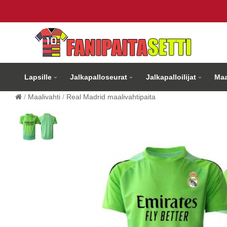
Lapsille
Jalkapalloseurat
Jalkapalloilijat
Maa
Maalivahti
Real Madrid maalivahtipaita