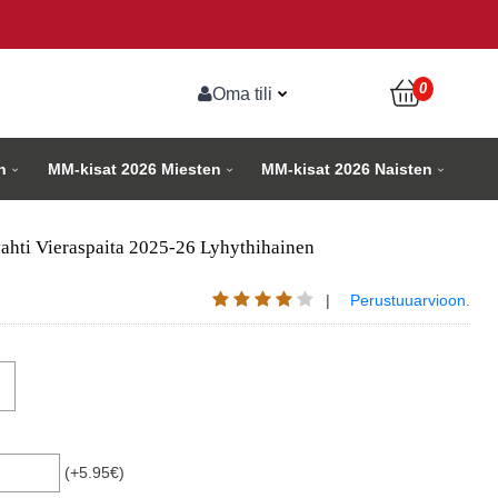
0
Oma tili
n
MM-kisat 2026 Miesten
MM-kisat 2026 Naisten
ahti Vieraspaita 2025-26 Lyhythihainen
|
Perustuuarvioon.
(+5.95€)