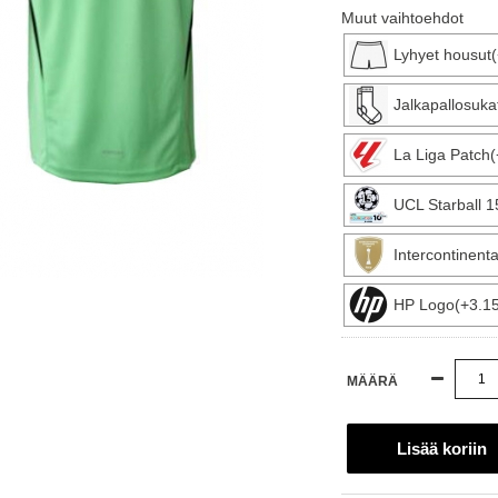
Muut vaihtoehdot
Lyhyet housut
Jalkapallosuka
La Liga Patch(
UCL Starball 
Intercontinen
HP Logo(+3.1
MÄÄRÄ