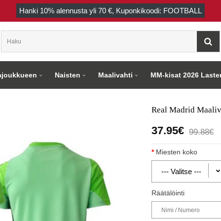
Hanki
10%
alennusta yli
70 €
, Kuponkikoodi: FOOTBALL
joukkueen
Naisten
Maalivahti
MM-kisat 2026 Laste
Real Madrid Maaliv
37.95€
99.88€
Miesten koko
Räätälöinti