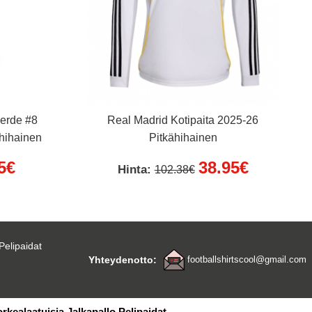
verde #8
Real Madrid Kotipaita 2025-26
hihainen
Pitkähihainen
5€
38.95€
Hinta:
102.38€
Pelipaidat
Yhteydenotto:
footballshirtscool@gmail.com
orkealaatuisia Jalkapallo Pelipaidat