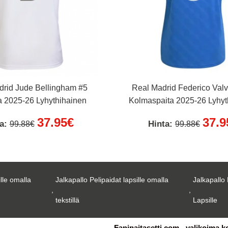
drid Jude Bellingham #5
Real Madrid Federico Val
a 2025-26 Lyhythihainen
Kolmaspaita 2025-26 Lyhyt
37.95€
37.9
ta:
Hinta:
99.88€
99.88€
ille omalla
Jalkapallo Pelipaidat lapsille omalla
Jalkapallo 
,
,
tekstillä
Lapsille
Fanipaitasetti.com - valikoima k