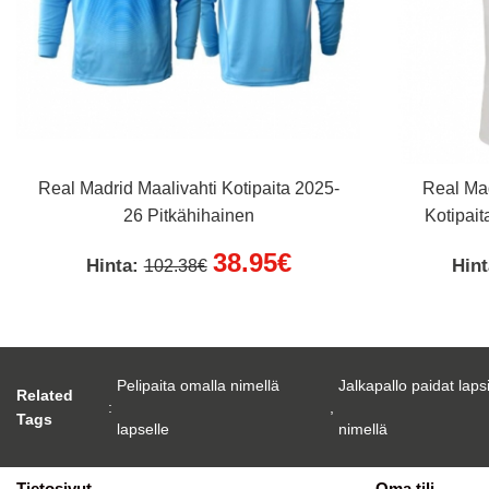
Real Madrid Maalivahti Kotipaita 2025-
Real Ma
26 Pitkähihainen
Kotipait
38.95€
Hinta:
Hin
102.38€
Pelipaita omalla nimellä
Jalkapallo paidat laps
Related
:
,
Tags
lapselle
nimellä
Tietosivut
Oma tili