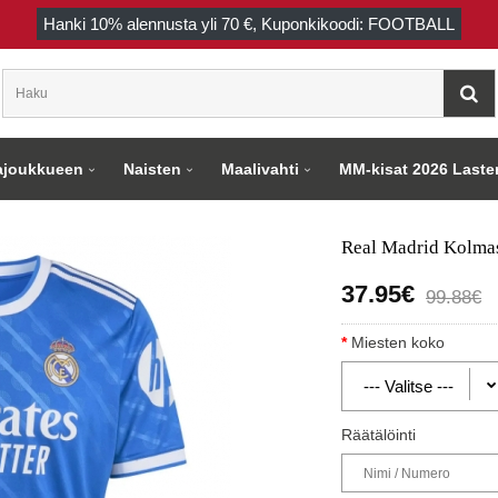
Hanki
10%
alennusta yli
70 €
, Kuponkikoodi: FOOTBALL
joukkueen
Naisten
Maalivahti
MM-kisat 2026 Laste
Real Madrid Kolmas
37.95€
99.88€
Miesten koko
Räätälöinti