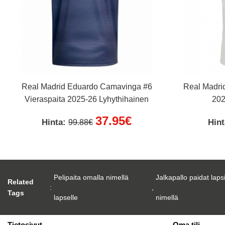
Real Madrid Eduardo Camavinga #6
Real Madrid
Vieraspaita 2025-26 Lyhythihainen
202
37.95€
Hinta:
Hin
99.88€
Pelipaita omalla nimellä
Jalkapallo paidat laps
Related
:
,
Tags
lapselle
nimellä
Tietosivut
Oma tili