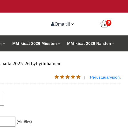
0
Oma tili
n
MM-kisat 2026 Miesten
MM-kisat 2026 Naisten
paita 2025-26 Lyhythihainen
|
Perustuuarvioon.
(+5.95€)