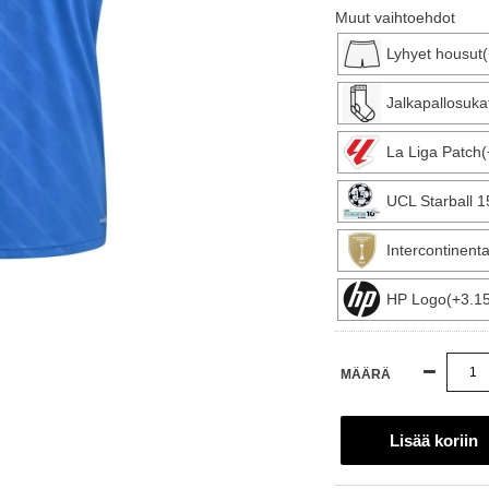
Muut vaihtoehdot
Lyhyet housut
Jalkapallosuka
La Liga Patch(
UCL Starball 
Intercontinen
HP Logo(+3.1
MÄÄRÄ