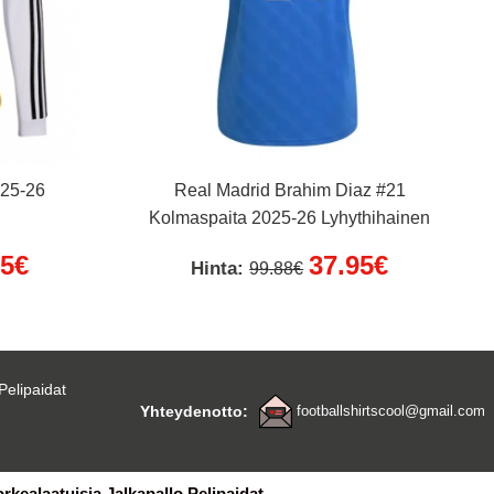
025-26
Real Madrid Brahim Diaz #21
Kolmaspaita 2025-26 Lyhythihainen
95€
37.95€
Hinta:
99.88€
Pelipaidat
Yhteydenotto:
footballshirtscool@gmail.com
orkealaatuisia Jalkapallo Pelipaidat