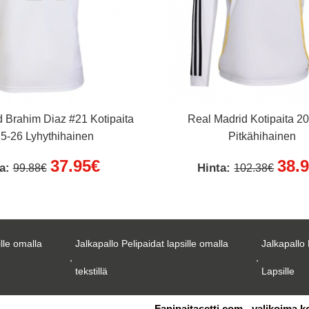
 Brahim Diaz #21 Kotipaita
Real Madrid Kotipaita 2
5-26 Lyhythihainen
Pitkähihainen
37.95€
38.
ta:
Hinta:
99.88€
102.38€
ille omalla
Jalkapallo Pelipaidat lapsille omalla
Jalkapallo 
,
,
tekstillä
Lapsille
Fanipaitasetti.com - valikoima k