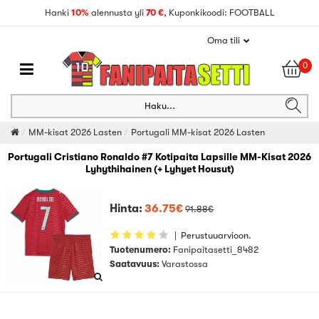
Hanki
10%
alennusta yli
70 €
, Kuponkikoodi: FOOTBALL
Oma tili
0
Haku...
MM-kisat 2026 Lasten
Portugali MM-kisat 2026 Lasten
Portugali Cristiano Ronaldo #7 Kotipaita Lapsille MM-Kisat 2026
Lyhythihainen (+ Lyhyet Housut)
Hinta:
36.75€
91.88€
|
Perustuuarvioon.
Tuotenumero:
Fanipaitasetti_8482
Saatavuus:
Varastossa