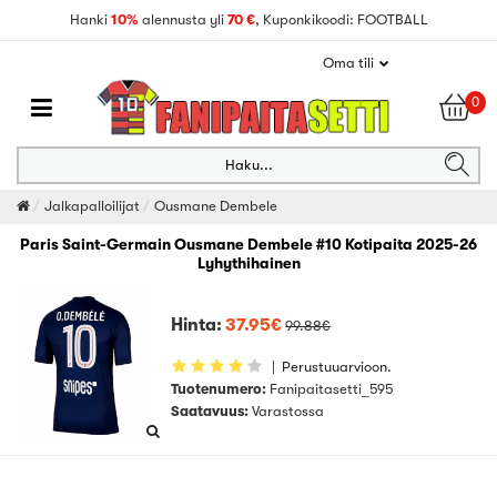
Hanki
10%
alennusta yli
70 €
, Kuponkikoodi: FOOTBALL
Oma tili
0
Haku...
Jalkapalloilijat
Ousmane Dembele
Paris Saint-Germain Ousmane Dembele #10 Kotipaita 2025-26
Lyhythihainen
Hinta:
37.95€
99.88€
|
Perustuuarvioon.
Tuotenumero:
Fanipaitasetti_595
Saatavuus:
Varastossa