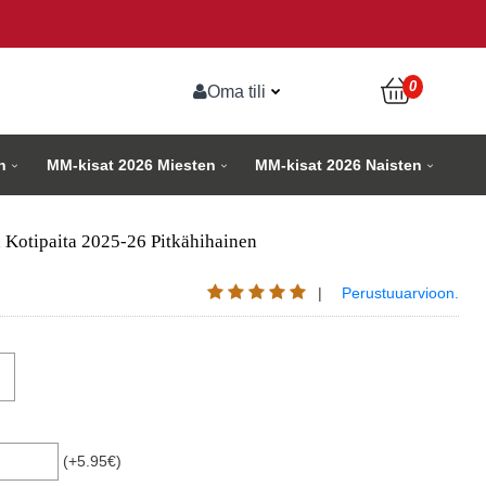
0
Oma tili
n
MM-kisat 2026 Miesten
MM-kisat 2026 Naisten
 Kotipaita 2025-26 Pitkähihainen
|
Perustuuarvioon.
(+5.95€)