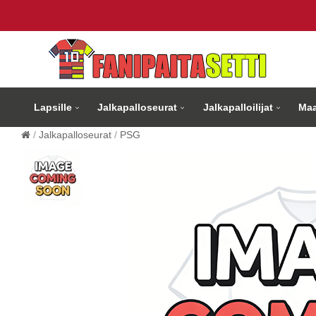
Lapsille
Jalkapalloseurat
Jalkapalloilijat
Maa
Jalkapalloseurat
PSG