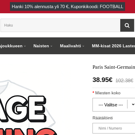
Hanki
10%
alennusta yli
70 €
, Kuponkikoodi: FOOTBALL
joukkueen
Naisten
Maalivahti
MM-kisat 2026 Laste
Paris Saint-Germain
38.95€
102.38€
Miesten koko
Räätälöinti