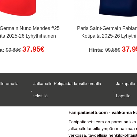
t-Germain Nuno Mendes #25
Paris Saint-Germain Fabia
ta 2025-26 Lyhythihainen
Kotipaita 2025-26 Lyhyth
37.95€
37.9
ta:
Hinta:
99.88€
99.88€
ille omalla
Jalkapallo Pelipaidat lapsille omalla
Jalkapallo 
,
,
tekstillä
Lapsille
Fanipaitasetti.com - valikoima k
Fanipaitasetti.com on paras paikk
jalkapallofaneille ympäri maailmaa su
verkossa, täydellisiä henkilökohtais