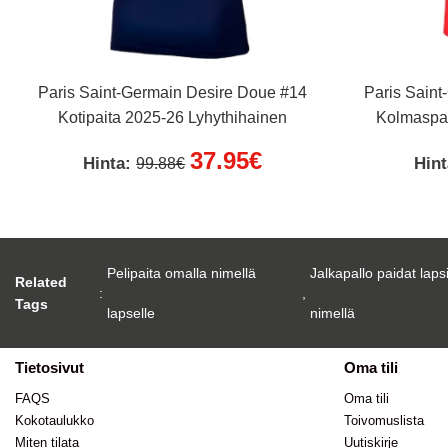
Paris Saint-Germain Desire Doue #14
Paris Sain
Kotipaita 2025-26 Lyhythihainen
Kolmaspai
37.95€
Hinta:
Hin
99.88€
Pelipaita omalla nimellä
Jalkapallo paidat laps
Related
:
,
Tags
lapselle
nimellä
Tietosivut
Oma tili
FAQS
Oma tili
Kokotaulukko
Toivomuslista
Miten tilata
Uutiskirje