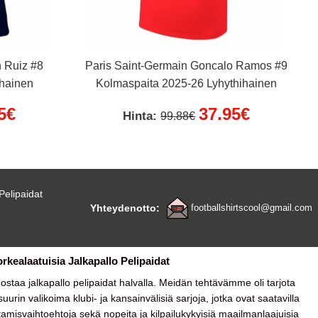
n Ruiz #8
Paris Saint-Germain Goncalo Ramos #9
ihainen
Kolmaspaita 2025-26 Lyhythihainen
5€
37.95€
Hinta:
99.88€
Pelipaidat
Yhteydenotto:
footballshirtscool@gmail.com
orkealaatuisia Jalkapallo Pelipaidat
a ostaa
jalkapallo pelipaidat halvalla
. Meidän tehtävämme oli tarjota
urin valikoima klubi- ja kansainvälisiä sarjoja, jotka ovat saatavilla
tamisvaihtoehtoja sekä nopeita ja kilpailukykyisiä maailmanlaajuisia