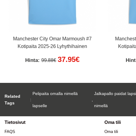
Manchester City Omar Marmoush #7
Mancheste
Kotipaita 2025-26 Lyhythihainen
Kotipait
37.95€
Hinta:
Hin
99.88€
Pelipaita omalla nimellä
Jalkapallo paidat laps
Related
:
,
Tags
lapselle
nimellä
Tietosivut
Oma tili
FAQS
Oma tili