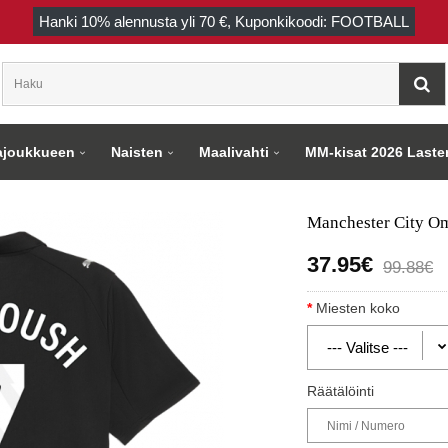
Hanki
10%
alennusta yli
70 €
, Kuponkikoodi: FOOTBALL
joukkueen
Naisten
Maalivahti
MM-kisat 2026 Laste
Manchester City Om
37.95€
99.88€
Miesten koko
Räätälöinti