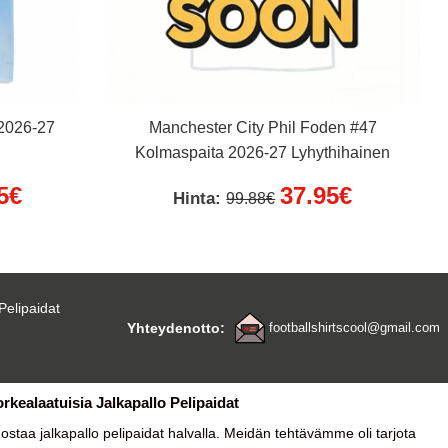
 2026-27
Manchester City Phil Foden #47
Kolmaspaita 2026-27 Lyhythihainen
5€
37.95€
Hinta:
99.88€
Pelipaidat
Yhteydenotto:
footballshirtscool@gmail.com
orkealaatuisia Jalkapallo Pelipaidat
a ostaa
jalkapallo pelipaidat halvalla
. Meidän tehtävämme oli tarjota