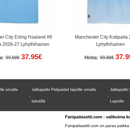
r City Erling Haaland #9
Manchester City Kotipaita
a 2026-27 Lyhythihainen
Lyhythihainen
37.95€
37.9
ta:
Hinta:
99.88€
99.88€
ille omalla
Jalkapallo Pelipaidat lapsille omalla
Jalkapallo 
,
,
tekstillä
Lapsille
Fanipaitasetti.com - valikoima k
Fanipaitasetti.com on paras paikk