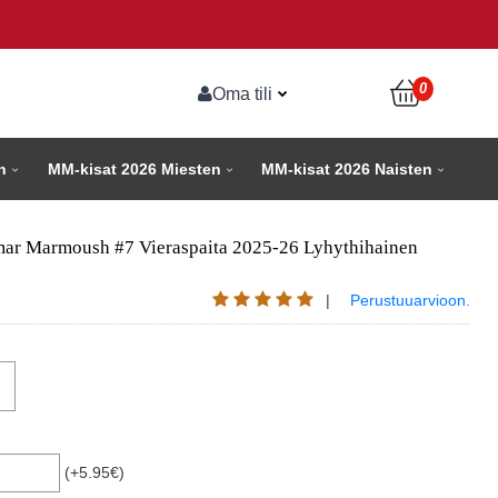
0
Oma tili
n
MM-kisat 2026 Miesten
MM-kisat 2026 Naisten
ar Marmoush #7 Vieraspaita 2025-26 Lyhythihainen
|
Perustuuarvioon.
(+5.95€)