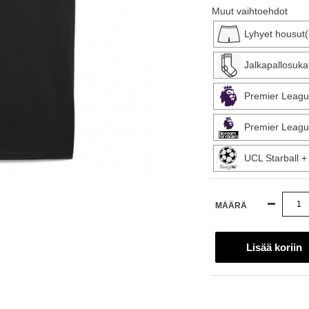
Muut vaihtoehdot
Lyhyet housut
Jalkapallosuka
Premier Leagu
Premier Leagu
UCL Starball 
MÄÄRÄ