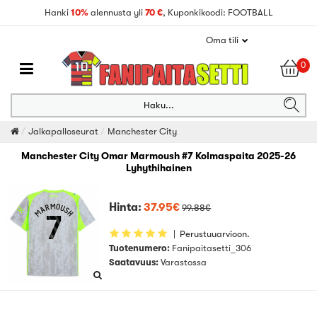
Hanki
10%
alennusta yli
70 €
, Kuponkikoodi: FOOTBALL
Oma tili
0
Haku...
Jalkapalloseurat
Manchester City
Manchester City Omar Marmoush #7 Kolmaspaita 2025-26
Lyhythihainen
Hinta:
37.95€
99.88€
|
Perustuuarvioon.
Tuotenumero:
Fanipaitasetti_306
Saatavuus:
Varastossa