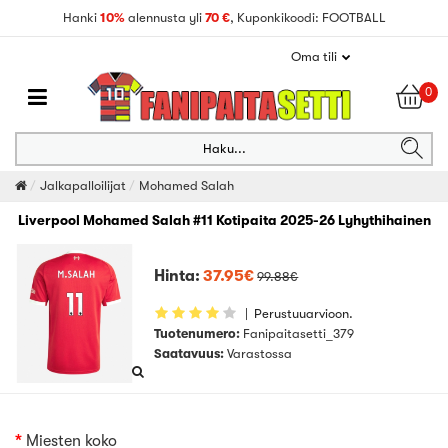
Hanki
10%
alennusta yli
70 €
, Kuponkikoodi: FOOTBALL
Oma tili
0
Haku...
Jalkapalloilijat
Mohamed Salah
Liverpool Mohamed Salah #11 Kotipaita 2025-26 Lyhythihainen
Hinta:
37.95€
99.88€
|
Perustuuarvioon.
Tuotenumero:
Fanipaitasetti_379
Saatavuus:
Varastossa
Miesten koko