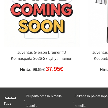
Juventus Gleison Bremer #3
Juventus
Kolmaspaita 2026-27 Lyhythihainen
Kotipait
37.95€
Hinta:
Hin
99.88€
Pelipaita omalla nimellä
Jalkapallo paidat laps
Related
:
,
Tags
lapselle
nimellä