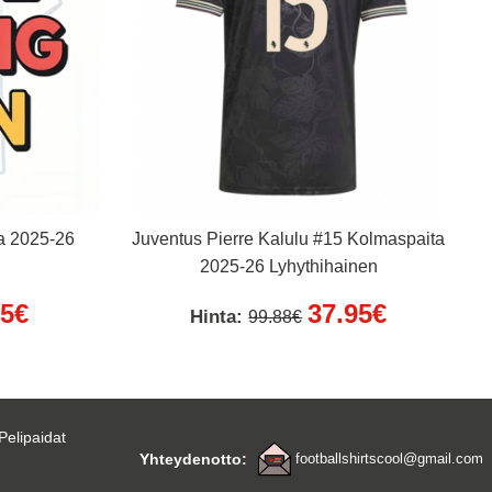
ta 2025-26
Juventus Pierre Kalulu #15 Kolmaspaita
2025-26 Lyhythihainen
95€
37.95€
Hinta:
99.88€
Pelipaidat
Yhteydenotto:
footballshirtscool@gmail.com