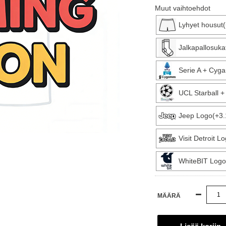
Muut vaihtoehdot
Lyhyet housut
Jalkapallosuka
Serie A + Cyg
UCL Starball 
Jeep Logo(+3.
Visit Detroit L
WhiteBIT Logo
MÄÄRÄ