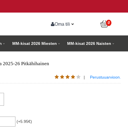
0
Oma tili
n
MM-kisat 2026 Miesten
MM-kisat 2026 Naisten
ta 2025-26 Pitkähihainen
|
Perustuuarvioon.
(+5.95€)