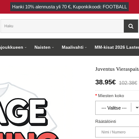
Hanki
10%
alennusta yli
70 €
, Kuponkikoodi: FOOTBALL
joukkueen
Naisten
Maalivahti
MM-kisat 2026 Laste
Juventus Vieraspai
38.95€
102.38€
Miesten koko
Räätälöinti