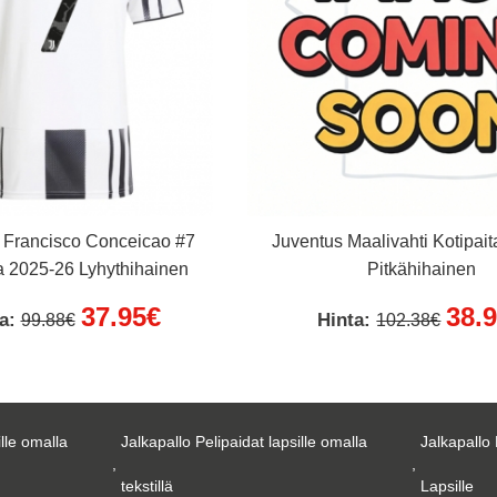
 Francisco Conceicao #7
Juventus Maalivahti Kotipai
a 2025-26 Lyhythihainen
Pitkähihainen
37.95€
38.
ta:
Hinta:
99.88€
102.38€
ille omalla
Jalkapallo Pelipaidat lapsille omalla
Jalkapallo 
,
,
tekstillä
Lapsille