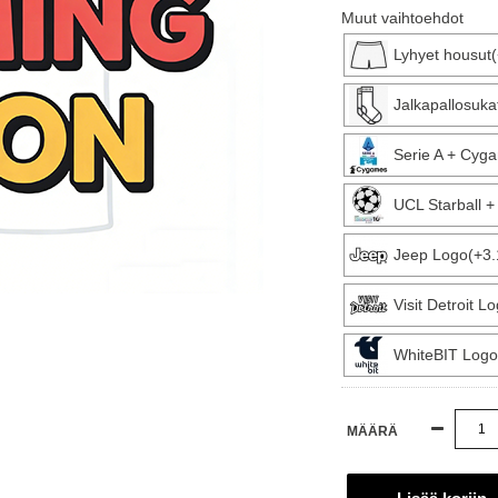
Muut vaihtoehdot
Lyhyet housut
Jalkapallosuka
Serie A + Cyg
UCL Starball 
Jeep Logo(+3.
Visit Detroit L
WhiteBIT Logo
MÄÄRÄ