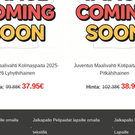
alivahti Kolmaspaita 2025-
Juventus Maalivahti Kotipai
26 Lyhythihainen
Pitkähihainen
37.95€
38.
ta:
Hinta:
99.88€
102.38€
ille omalla
Jalkapallo Pelipaidat lapsille omalla
Jalkapallo 
,
,
tekstillä
Lapsille