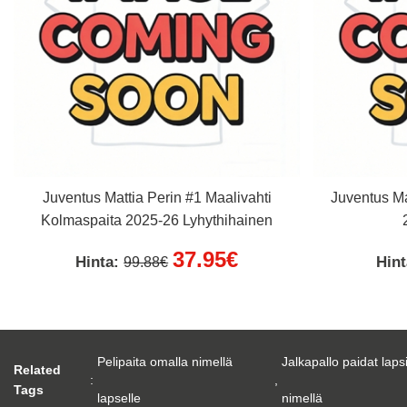
Juventus Mattia Perin #1 Maalivahti
Juventus Ma
Kolmaspaita 2025-26 Lyhythihainen
37.95€
Hinta:
Hin
99.88€
Pelipaita omalla nimellä
Jalkapallo paidat laps
Related
:
,
Tags
lapselle
nimellä