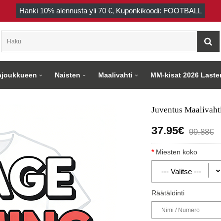
Hanki
10%
alennusta yli
70 €
, Kuponkikoodi: FOOTBALL
joukkueen
Naisten
Maalivahti
MM-kisat 2026 Laste
Juventus Maalivaht
37.95€
99.88€
Miesten koko
Räätälöinti