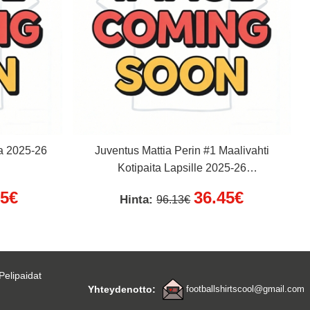
ta 2025-26
Juventus Mattia Perin #1 Maalivahti
Kotipaita Lapsille 2025-26
Lyhythihainen (+ Lyhyet housut)
95€
36.45€
Hinta:
96.13€
Pelipaidat
Yhteydenotto:
footballshirtscool@gmail.com