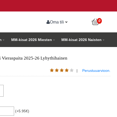
0
Oma tili
n
MM-kisat 2026 Miesten
MM-kisat 2026 Naisten
i Vieraspaita 2025-26 Lyhythihainen
|
Perustuuarvioon.
(+5.95€)