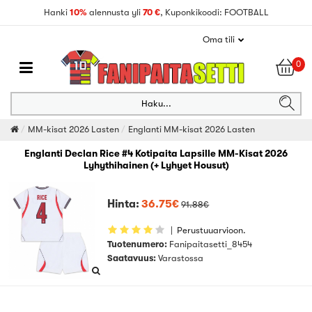
Hanki
10%
alennusta yli
70 €
, Kuponkikoodi: FOOTBALL
Oma tili
0
Haku...
MM-kisat 2026 Lasten
Englanti MM-kisat 2026 Lasten
Englanti Declan Rice #4 Kotipaita Lapsille MM-Kisat 2026
Lyhythihainen (+ Lyhyet Housut)
Hinta:
36.75€
91.88€
|
Perustuuarvioon.
Tuotenumero:
Fanipaitasetti_8454
Saatavuus:
Varastossa