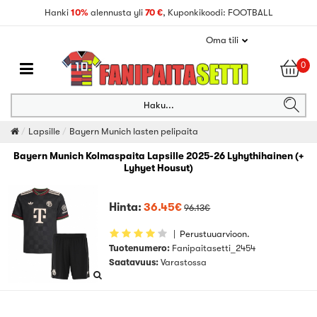
Hanki
10%
alennusta yli
70 €
, Kuponkikoodi: FOOTBALL
Oma tili
0
Haku...
Lapsille
Bayern Munich lasten pelipaita
Bayern Munich Kolmaspaita Lapsille 2025-26 Lyhythihainen (+
Lyhyet Housut)
Hinta:
36.45€
96.13€
|
Perustuuarvioon.
Tuotenumero:
Fanipaitasetti_2454
Saatavuus:
Varastossa