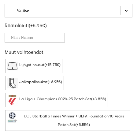
Räätälöinti(+5.95€)
Muut vaihtoehdot
Lyhyet housut(+15.75€)
Jalkapallosukat(+6.95€)
La Liga + Champions 2024-25 Patch Set(+3.85€)
UCL Starball 5 Times Winner + UEFA Foundation 10 Years
Patch Set(+5.55€)