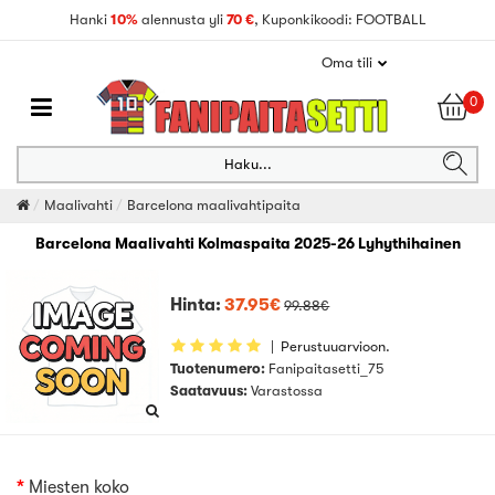
Hanki
10%
alennusta yli
70 €
, Kuponkikoodi: FOOTBALL
Oma tili
0
Haku...
Maalivahti
Barcelona maalivahtipaita
Barcelona Maalivahti Kolmaspaita 2025-26 Lyhythihainen
Hinta:
37.95€
99.88€
|
Perustuuarvioon.
Tuotenumero:
Fanipaitasetti_75
Saatavuus:
Varastossa
Miesten koko