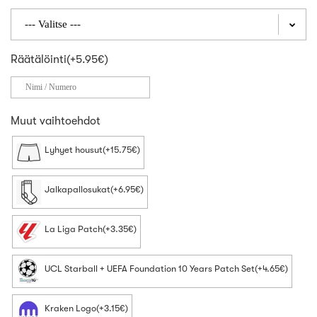
Räätälöinti(+5.95€)
Muut vaihtoehdot
Lyhyet housut(+15.75€)
Jalkapallosukat(+6.95€)
La Liga Patch(+3.35€)
UCL Starball + UEFA Foundation 10 Years Patch Set(+4.65€)
Kraken Logo(+3.15€)