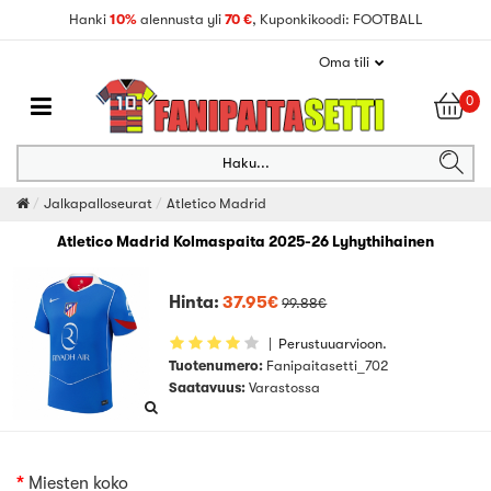
Hanki
10%
alennusta yli
70 €
, Kuponkikoodi: FOOTBALL
Oma tili
0
Haku...
Jalkapalloseurat
Atletico Madrid
Atletico Madrid Kolmaspaita 2025-26 Lyhythihainen
Hinta:
37.95€
99.88€
|
Perustuuarvioon.
Tuotenumero:
Fanipaitasetti_702
Saatavuus:
Varastossa
Miesten koko