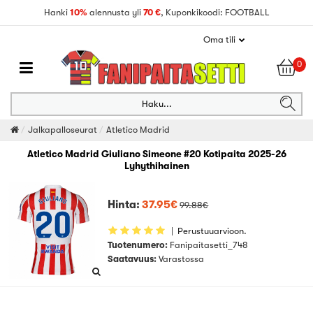
Hanki
10%
alennusta yli
70 €
, Kuponkikoodi: FOOTBALL
Oma tili
0
Haku...
Jalkapalloseurat
Atletico Madrid
Atletico Madrid Giuliano Simeone #20 Kotipaita 2025-26
Lyhythihainen
Hinta:
37.95€
99.88€
|
Perustuuarvioon.
Tuotenumero:
Fanipaitasetti_748
Saatavuus:
Varastossa