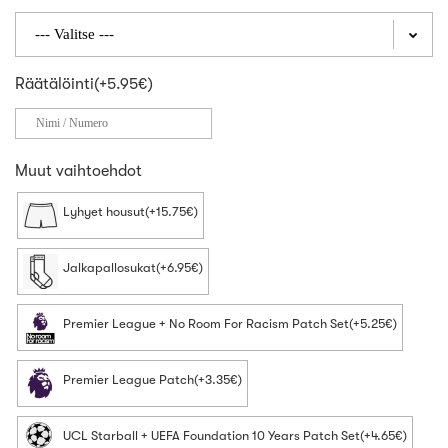
Räätälöinti(+5.95€)
Muut vaihtoehdot
Lyhyet housut(+15.75€)
Jalkapallosukat(+6.95€)
Premier League + No Room For Racism Patch Set(+5.25€)
Premier League Patch(+3.35€)
UCL Starball + UEFA Foundation 10 Years Patch Set(+4.65€)