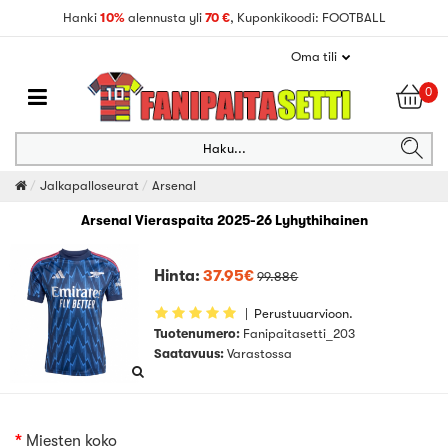
Hanki
10%
alennusta yli
70 €
, Kuponkikoodi: FOOTBALL
Oma tili
0
Haku...
Jalkapalloseurat
Arsenal
Arsenal Vieraspaita 2025-26 Lyhythihainen
Hinta:
37.95€
99.88€
|
Perustuuarvioon.
Tuotenumero:
Fanipaitasetti_203
Saatavuus:
Varastossa
Miesten koko