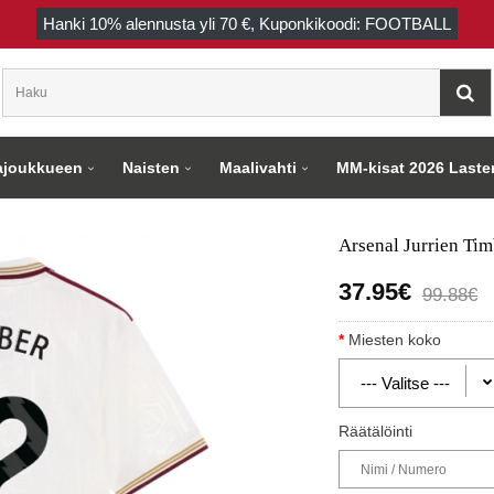
Hanki
10%
alennusta yli
70 €
, Kuponkikoodi: FOOTBALL
joukkueen
Naisten
Maalivahti
MM-kisat 2026 Laste
Arsenal Jurrien Ti
37.95€
99.88€
Miesten koko
Räätälöinti