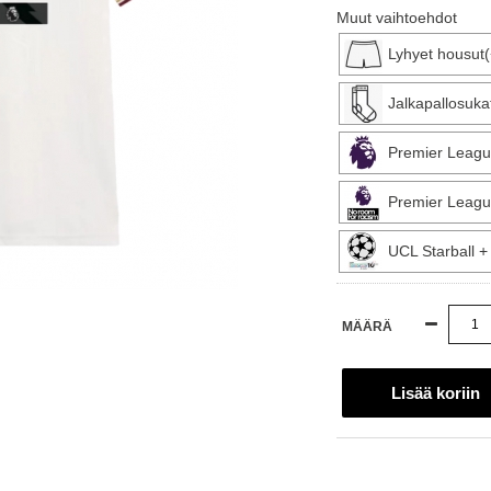
Muut vaihtoehdot
Lyhyet housut
Jalkapallosuka
Premier Leagu
Premier Leagu
UCL Starball 
MÄÄRÄ