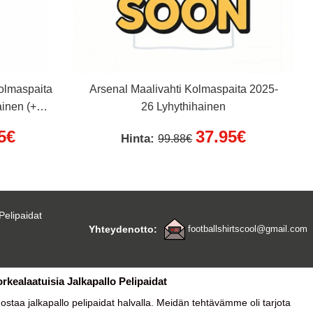
olmaspaita
Arsenal Maalivahti Kolmaspaita 2025-
ainen (+
26 Lyhythihainen
5€
37.95€
Hinta:
99.88€
Pelipaidat
Yhteydenotto:
footballshirtscool@gmail.com
orkealaatuisia Jalkapallo Pelipaidat
a ostaa
jalkapallo pelipaidat halvalla
. Meidän tehtävämme oli tarjota