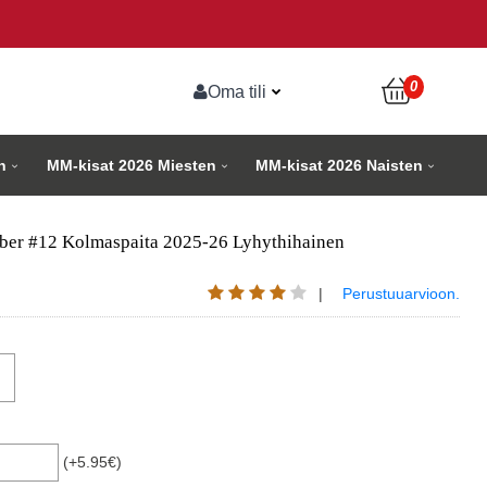
0
Oma tili
n
MM-kisat 2026 Miesten
MM-kisat 2026 Naisten
mber #12 Kolmaspaita 2025-26 Lyhythihainen
|
Perustuuarvioon.
(+5.95€)