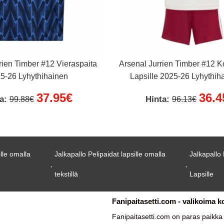
rien Timber #12 Vieraspaita
Arsenal Jurrien Timber #12 K
5-26 Lyhythihainen
Lapsille 2025-26 Lyhythih
Lyhyet housut)
37.95€
36.4
ta:
Hinta:
99.88€
96.13€
ille omalla
Jalkapallo Pelipaidat lapsille omalla
Jalkapallo 
,
,
tekstillä
Lapsille
Fanipaitasetti.com - valikoima k
Fanipaitasetti.com on paras paikk