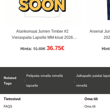
Alankomaat Jurrien Timber #2
Arsenal Jur
Vieraspaita Lapsille MM-kisat 2026
202
Lyhythihainen (+ Lyhyet housut)
36.75€
Hinta:
Hin
91.88€
Pelipaita omalla nimellä
Jalkapallo paidat laps
Related
:
,
Tags
lapselle
nimellä
Tietosivut
Oma tili
FAQS
Oma tili