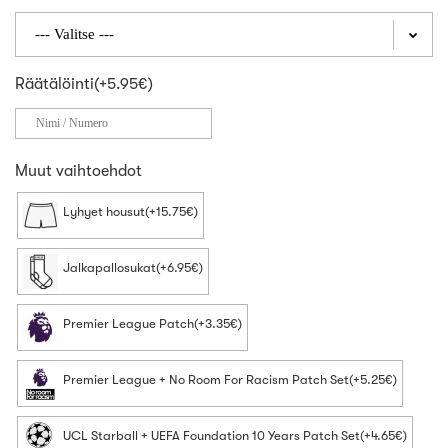
Räätälöinti(+5.95€)
Muut vaihtoehdot
Lyhyet housut(+15.75€)
Jalkapallosukat(+6.95€)
Premier League Patch(+3.35€)
Premier League + No Room For Racism Patch Set(+5.25€)
UCL Starball + UEFA Foundation 10 Years Patch Set(+4.65€)