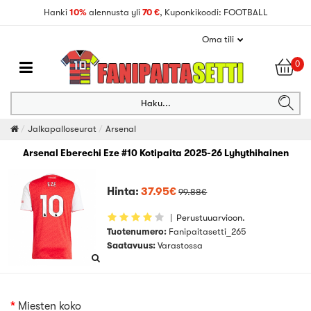
Hanki
10%
alennusta yli
70 €
, Kuponkikoodi: FOOTBALL
Oma tili
0
Haku...
Jalkapalloseurat
Arsenal
Arsenal Eberechi Eze #10 Kotipaita 2025-26 Lyhythihainen
Hinta:
37.95€
99.88€
|
Perustuuarvioon.
Tuotenumero:
Fanipaitasetti_265
Saatavuus:
Varastossa
Miesten koko