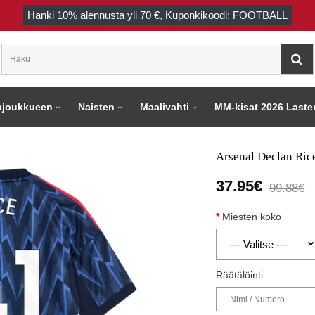
Hanki
10%
alennusta yli
70 €
, Kuponkikoodi: FOOTBALL
joukkueen
Naisten
Maalivahti
MM-kisat 2026 Laste
Arsenal Declan Ric
37.95€
99.88€
Miesten koko
Räätälöinti