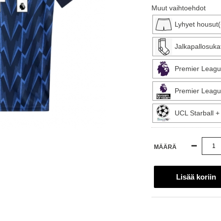
Muut vaihtoehdot
Lyhyet housut
Jalkapallosuka
Premier Leagu
Premier Leagu
UCL Starball 
MÄÄRÄ