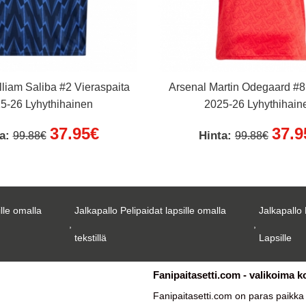
lliam Saliba #2 Vieraspaita
Arsenal Martin Odegaard #8 
5-26 Lyhythihainen
2025-26 Lyhythihain
37.95€
37.9
ta:
Hinta:
99.88€
99.88€
ille omalla
Jalkapallo Pelipaidat lapsille omalla
Jalkapallo 
,
,
tekstillä
Lapsille
Fanipaitasetti.com - valikoima k
Fanipaitasetti.com on paras paikk