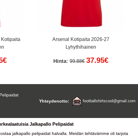
Kotipaita
Arsenal Kotipaita 2026-27
en
Lyhythihainen
5€
37.95€
Hinta:
99.88€
Pelipaidat
Yhteydenotto:
footballshirtscool@gmail.com
orkealaatuisia Jalkapallo Pelipaidat
a ostaa
jalkapallo pelipaidat halvalla
. Meidän tehtävämme oli tarjota