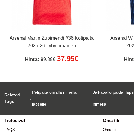
Arsenal Martin Zubimendi #36 Kotipaita
Arsenal Wi
2025-26 Lyhythihainen
202
37.95€
Hinta:
Hin
99.88€
Pelipaita omalla nimellä
Jalkapallo paidat laps
Related
:
,
Tags
lapselle
nimellä
Tietosivut
Oma tili
FAQS
Oma tili