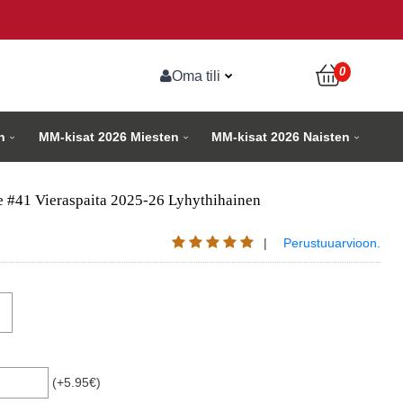
0
Oma tili
n
MM-kisat 2026 Miesten
MM-kisat 2026 Naisten
e #41 Vieraspaita 2025-26 Lyhythihainen
|
Perustuuarvioon.
(+5.95€)